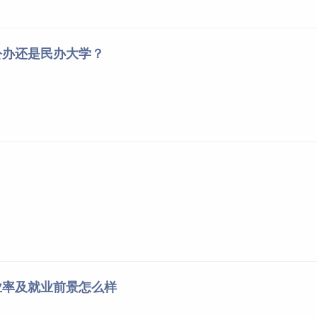
卫生与预防医学类
557
541
550
中西医临床医学
576
571
574
公办还是民办大学？
临床药学
568
566
567
法医学
565
560
562
医学检验技术
572
563
566
护理学类
554
475
512
医学（5+3一体化）
645
618
624
（5+3一体化，儿科学）
618
609
612
基础医学
588
571
576
临床医学
616
594
601
麻醉学
596
590
592
医学影像学
602
589
591
眼视光医学
600
593
595
精神医学
589
582
585
业率及就业前景怎么样
儿科学
594
592
593