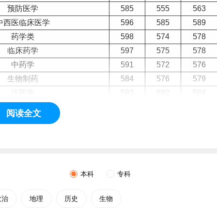
预防医学
585
555
563
中西医临床医学
596
585
589
药学类
598
574
578
临床药学
597
575
578
中药学
591
572
576
生物制药
584
576
579
法医学
593
582
584
医学检验技术
590
580
583
阅读全文
医学影像技术
589
571
575
康复治疗学
579
562
566
卫生检验与检疫
591
567
572
智能医学工程
600
578
582
本科
专科
护理学
593
560
565
健康服务与管理
561
553
556
政治
地理
历史
生物
生物信息学
596
562
570