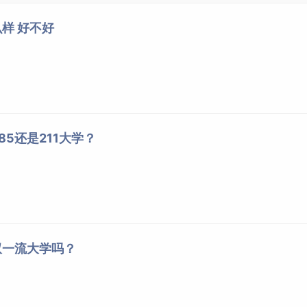
hebmu.edu.cn/enroll/score.html
样 好不好
2024年录取分数线（河北）
专业名称
最高分
最低分
平均分
5还是211大学？
临床医学
586
512
541
基础医学
566
560
563
临床医学
604
598
601
麻醉学
592
585
587
医学影像学
589
581
584
眼视光医学
594
589
591
双一流大学吗？
精神医学
572
565
568
儿科学
580
573
576
口腔医学
606
594
598