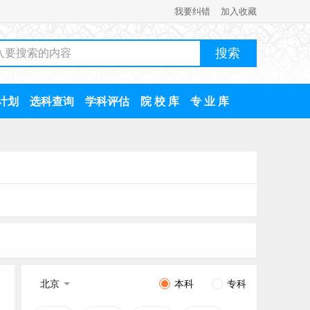
我要纠错
加入收藏
计划
选科查询
学科评估
院 校 库
专 业 库
北京
本科
专科