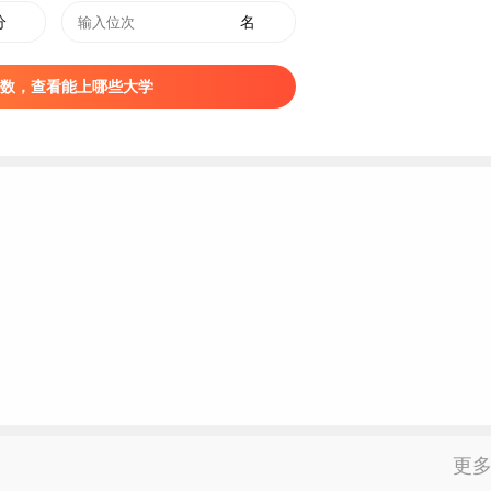
护理学
589
560
568
分
名
健康服务与管理
581
567
572
基础医学
572
571
572
数，查看能上哪些大学
眼视光医学
603
602
602
精神医学
586
583
585
儿科学
597
595
596
预防医学
566
563
564
中西医临床医学
586
583
584
药学类
582
577
579
生物制药
582
573
577
医学影像技术
583
574
577
康复治疗学
571
561
564
智能医学工程
581
576
578
护理学
573
558
564
护理学
570
535
549
更