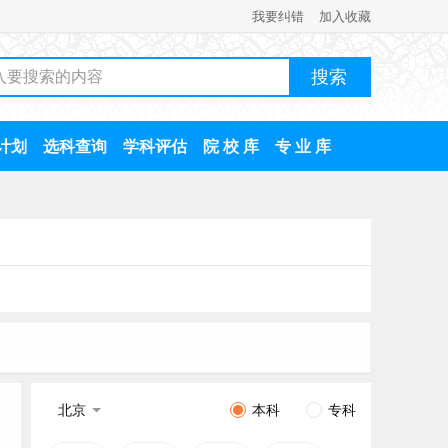
我要纠错
加入收藏
计划
选科查询
学科评估
院 校 库
专 业 库
北京
本科
专科