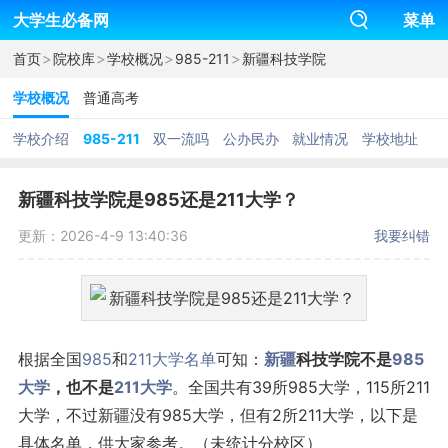
大学生必备网
菜单
>
>
>
>
首页
院校库
学校概况
985-211
新疆科技学院
学校概况
普通高考
学校介绍
985-211
双一流吗
公办民办
就业情况
学校地址
新疆科技学院是985还是211大学？
更新：2026-4-9 13:40:36
我要纠错
根据全国
985
和
211
大学名单
可知：
新疆
科技学院不是
985
大学
，也不是
211大学
。全国共有39所985大学，115所211
大学，不过新疆没有985大学，但有2所211大学，以下是
具体名单，供大家参考。（未统计分校区）