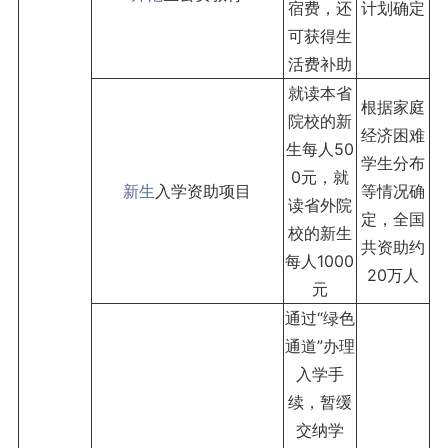
宿费，还
计划确定
可获得生
活费补助
就读本省
根据家庭
院校的新
经济困难
生每人50
学生分布
0元，就
新生
入学资助项目
等情况确
读省外院
定，全国
校的新生
共资助约
每人1000
20万人
元
通过“绿色
通道”办理
入学手
续，暂缓
交纳学