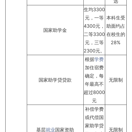
选
生均3300
元，一等
本科生受
4300元，
助面约占
国家助学金
二等3300
在校生的
元，三等
28%
2300元。
根据
学费
加住宿费
确定，每
国家助学贷贷款
无限制
年最高不
超过8000
元
补偿学费
或代偿国
家助学贷
基层
就业
国家资助
无限制