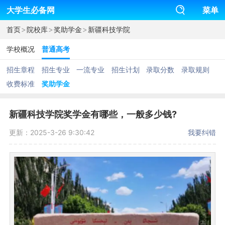
大学生必备网
菜单
>
>
>
首页
院校库
奖助学金
新疆科技学院
学校概况
普通高考
招生章程
招生专业
一流专业
招生计划
录取分数
录取规则
收费标准
奖助学金
新疆科技学院奖学金有哪些，一般多少钱?
更新：2025-3-26 9:30:42
我要纠错