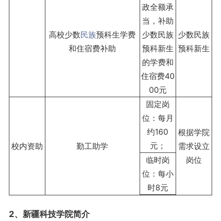
政全额承
当，补助
高校少数
民族
预科生学费
少数民族
少数民族
和住宿费补助
预科新生
预科新生
的学费和
住宿费40
00元
固定岗
位：每月
约160
根据学院
元；
校内资助
勤工助学
需求设立
临时岗
岗位
位：每小
时8元
2、新疆科技学院简介