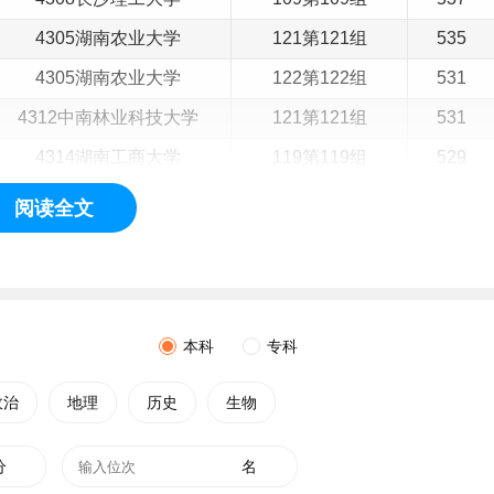
4305湖南农业大学
121第121组
535
4305湖南农业大学
122第122组
531
4312中南林业科技大学
121第121组
531
4314湖南工商大学
119第119组
529
4312中南林业科技大学
119第119组
528
阅读全文
4314湖南工商大学
118第118组
524
4307湖南中医药大学
108第108组
523
4305湖南农业大学
120第120组
523
本科
专科
4305湖南农业大学
115第115组
522
4348湖南第一师范学院
151第151组
522
政治
地理
历史
生物
4307湖南中医药大学
107第107组
511
分
名
U67第U67组（楚怡工
4303湖南师范大学
503