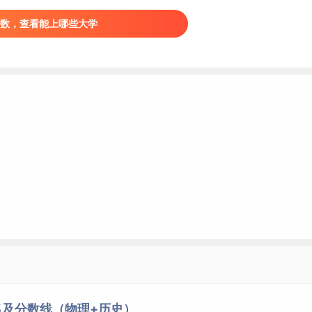
匠）
数，查看能上哪些大学
4314湖南工商大学
113第113组
503
4337长沙学院
118第118组
500
4337长沙学院
123第123组
498
4314湖南工商大学
114第114组
497
4337长沙学院
116第116组
497
4337长沙学院
115第115组
497
4337长沙学院
124第124组
496
4348湖南第一师范学院
148第148组
493
4344湖南财政经济学院
113第113组
493
4307湖南中医药大学
110第110组
492
4348湖南第一师范学院
150第150组
492
4312中南林业科技大学
117第117组
491
名及分数线（物理+历史）