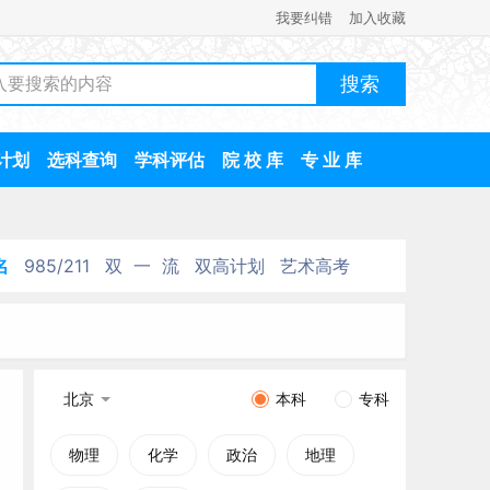
我要纠错
加入收藏
计划
选科查询
学科评估
院 校 库
专 业 库
名
985/211
双 一 流
双高计划
艺术高考
北京
本科
专科
物理
化学
政治
地理