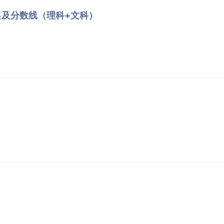
U11第U11组（楚怡工
名及分数线（理科+文科）
4344湖南财政经济学院
468
匠）
U20第U20组（楚怡工
4337长沙学院
466
匠）
U21第U21组（楚怡工
4337长沙学院
465
匠）
院校名称
专业组
投档线
4302中南大学
105第105组
616
4301湖南大学
103第103组
613
4303湖南师范大学
152第152组
590
4303湖南师范大学
151第151组
586