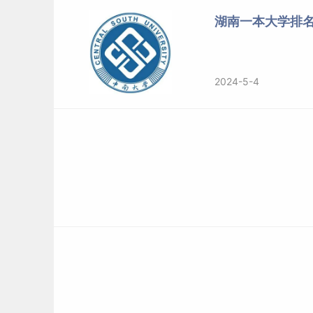
湖南一本大学排
2024
湖南
物理
本科
2024
湖南
物理
本科
2024-5-4
2024
湖南
物理
本科
2、长沙
一本大学
排名及分数线（历史类）
年份
省份
科类
批次
2024
湖南
历史
本科
2024
湖南
历史
本科
2024
湖南
历史
本科
2024
湖南
历史
本科