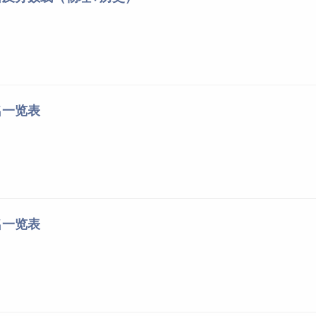
4337长沙学院
122第122组
489
4344湖南财政经济学院
109第109组
489
4344湖南财政经济学院
114第114组
487
4305湖南农业大学
117第117组
486
名一览表
4312中南林业科技大学
120第120组
485
Y17第Y17组（艺术专
4337长沙学院
业（不组织专业考
485
试））
4344湖南财政经济学院
112第112组
484
名一览表
4344湖南财政经济学院
108第108组
484
4337长沙学院
119第119组
481
4314湖南工商大学
116第116组
473
4314湖南工商大学
120第120组
471