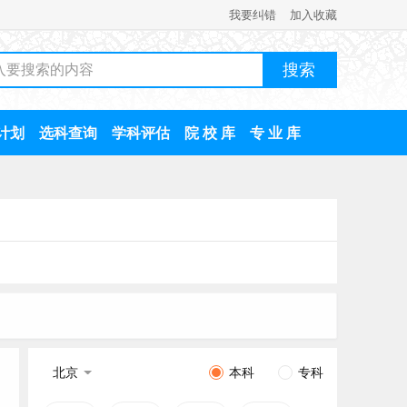
我要纠错
加入收藏
计划
选科查询
学科评估
院 校 库
专 业 库
北京
本科
专科