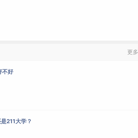
更
好不好
是211大学？