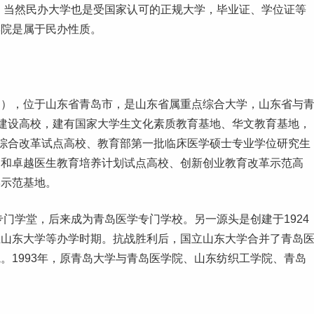
/年左右。当然民办大学也是受国家认可的正规大学，
毕业
证、学位证等
学院是属于民办性质。
称青大（QU），位于山东省青岛市，是山东省属重点综合大学，山东省与
”建设高校，建有国家
大学生
文化素质教育基地、华文教育基地，
综合改革试点高校、教育部第一批临床医学硕士专业学位
研究生
划和卓越医生教育培养计划试点高校、创新
创业
教育改革示范高
学示范基地。
专门学堂，后来成为青岛医学专门学校。另一源头是创建于1924
立山东大学等办学时期。抗战胜利后，国立山东大学合并了青岛
。1993年，原青岛大学与青岛医学院、山东纺织工学院、青岛