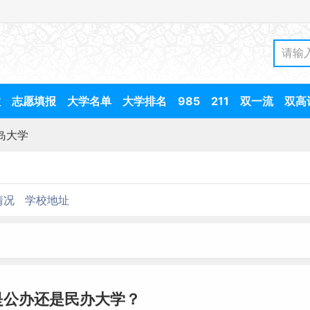
数
志愿填报
大学名单
大学排名
985
211
双一流
双高
岛大学
情况
学校地址
是公办还是民办大学？