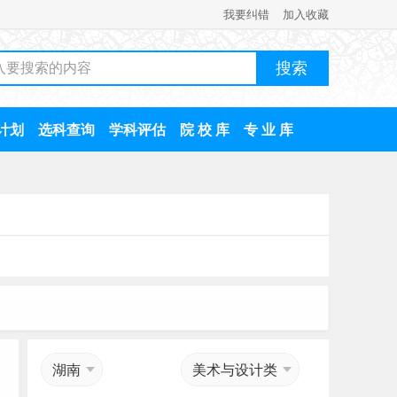
我要纠错
加入收藏
计划
选科查询
学科评估
院 校 库
专 业 库
湖南
美术与设计类