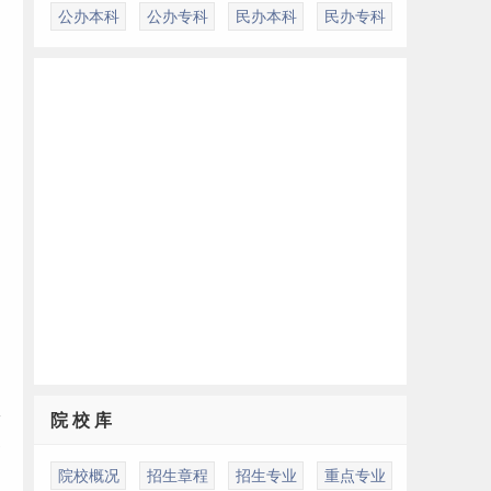
公办本科
公办专科
民办本科
民办专科
常
常
政
院 校 库
家
院校概况
招生章程
招生专业
重点专业