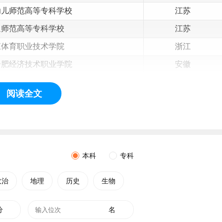
幼儿师范高等专科学校
江苏
通师范高等专科学校
江苏
江
体育职业技术学院
浙江
合肥经济技术职业学院
安徽
体育运动职业技术学院
安徽
阅读全文
办合肥
财经
职业学院
安徽
州软件职业技术学院
福建
建体育职业技术学院
福建
州师范高等专科学校
江西
本科
专科
东
圣翰财贸职业学院
山东
政治
地理
历史
生物
博师范高等专科学校
山东
菏泽职业学院
山东
分
名