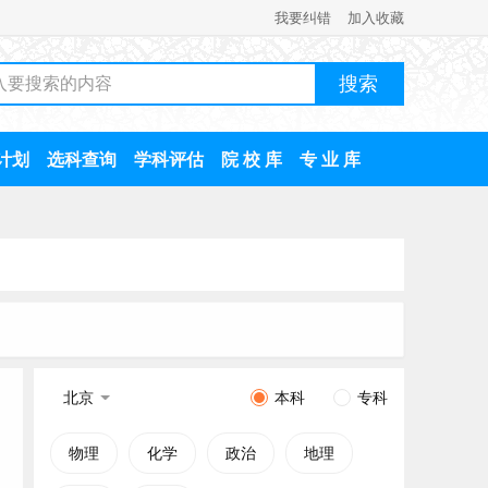
我要纠错
加入收藏
计划
选科查询
学科评估
院 校 库
专 业 库
北京
本科
专科
物理
化学
政治
地理