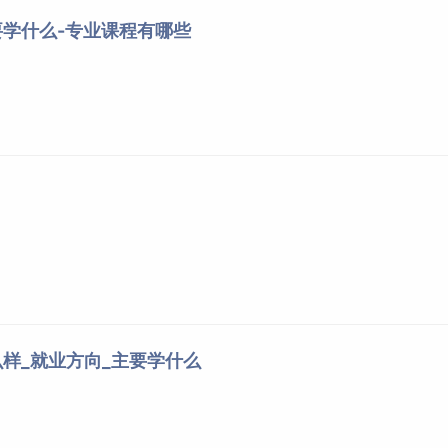
头幼儿师范高等专科学校
广东
学什么-专业课程有哪些
西
体育高等专科学校
广西
南
体育职业技术学院
海南
东方新丝路职业学院
海南
庆
信息技术职业学院
重庆
川
国际标榜职业学院
四川
四川文轩职业学院
四川
南充科技职业学院
四川
州
工业职业技术学院
贵州
贵州职业技术学院
贵州
样_就业方向_主要学什么
幼儿师范高等专科学校
贵州
幼儿师范高等专科学校
贵州
贵州体育职业学院
贵州