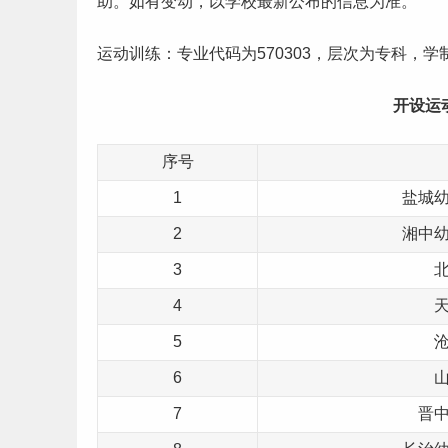
助。如有变动，以学校最新公布的信息为准。
运动训练：专业代码为570303，层次为专科，
开设运
序号
1
盐城
2
湘中
3
4
5
6
7
晋