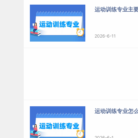
58
广东汕
运动训练专业主要
59
广
60
海
2026-6-11
61
海南
62
重
63
四
64
65
66
贵
67
运动训练专业怎么
68
铜仁
69
毕节
70
2026-6-1