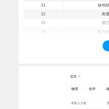
21
徐州
22
南
23
浙
24
民办
25
安徽
26
民
27
福
28
福
29
赣
北京
30
山
物理
化学
31
淄
32