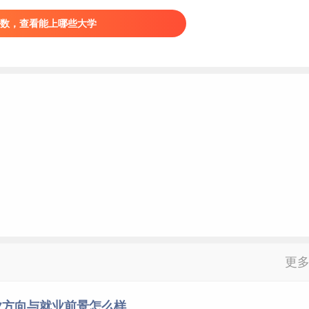
烟台黄金职业学院
山东
数，查看能上哪些大学
幼儿师范高等专科学校
山东
滨州科技职业学院
山东
坊食品科技职业学院
山东
商丘职业技术学院
河南
山少林武术职业学院
河南
新乡职业技术学院
河南
河南机电职业学院
河南
郑州体育职业学院
河南
阳文化旅游职业学院
河南
湖北
体育职业学院
湖北
更
湖南体育职业学院
湖南
长沙南方职业学院
湖南
业方向与就业前景怎么样