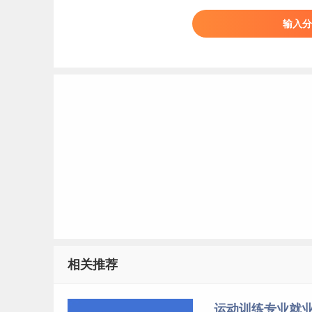
33
输入分
34
烟台
35
36
潍
37
38
嵩
39
40
41
42
洛
43
相关推荐
44
45
运动训练专业就