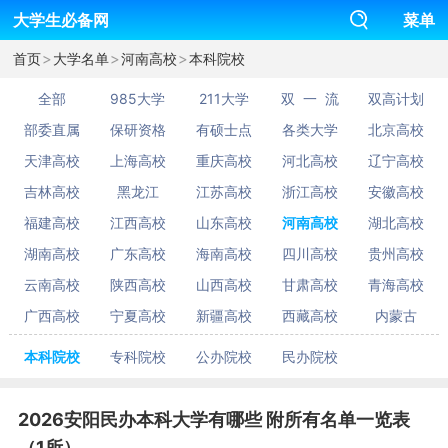
大学生必备网
菜单
>
>
>
首页
大学名单
河南高校
本科院校
全部
985大学
211大学
双 一 流
双高计划
部委直属
保研资格
有硕士点
各类大学
北京高校
天津高校
上海高校
重庆高校
河北高校
辽宁高校
吉林高校
黑龙江
江苏高校
浙江高校
安徽高校
福建高校
江西高校
山东高校
河南高校
湖北高校
湖南高校
广东高校
海南高校
四川高校
贵州高校
云南高校
陕西高校
山西高校
甘肃高校
青海高校
广西高校
宁夏高校
新疆高校
西藏高校
内蒙古
本科院校
专科院校
公办院校
民办院校
2026安阳民办本科大学有哪些 附所有名单一览表
（1所）