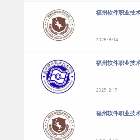
（三）录取规则
福州软件职业技术
1．以公平、公正、公开为原则，全面实施高校招生
2025-6-14
以全国普通高等学校统一招生考试成绩为依据，
高分到低分择优录取。
福州软件职业技
对思想政治品德考核合格、总成绩相同的考生，
业基础知识、职业技能测试、公共基础知识科目
按语文、数学、外语、思想政治、信息技术、通
2025-2-17
体类考生再按语文、数学科目成绩从高分到低分
档结果。如果因同分造成同一院校专业投档人数
福州软件职业技
2．实施高
考综合改革
试
点的省份
录取规则
（1）福建省