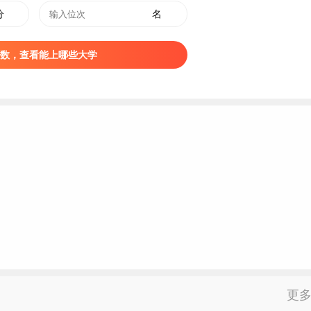
社会广泛认可，为广大有志学子搭建起技能成才、学历进阶的双
分
名
数，查看能上哪些大学
海快线可直达长乐文岭站，步行数分钟即可抵校，为师生学习生
建省教育行政部门核准，具体分省（区、市）分专业招生计划由各
。
招委会主任，统一领导学校招生的日常工作。
察办公室。招生工作办公室负责招生日常事务工作；招生监察办
更