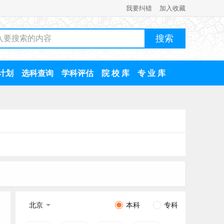
我要纠错
加入收藏
计划
选科查询
学科评估
院 校 库
专 业 库
北京
本科
专科