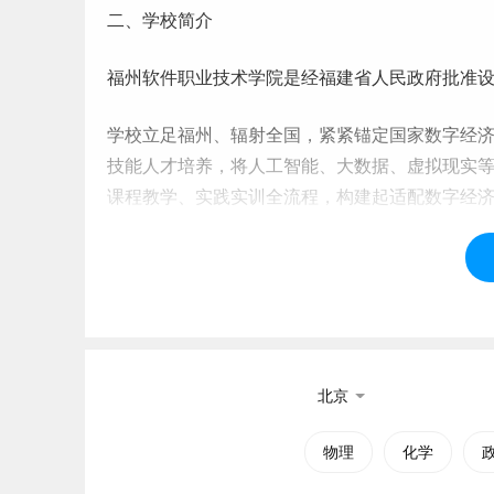
二、学校简介
福州软件职业技术学院是经福建省人民政府批准
学校立足福州、辐射全国，紧紧锚定国家数字经济
技能人才培养，将人工智能、大数据、虚拟现实
课程教学、实践实训全流程，构建起适配数字经
近2万人，虚拟现实技术应用专业群、智能生产装
省高水平职业院校和专业建设计划”
高水平专业群
学校始终把校企一体化办学作为人才培养的核心
部企业与国资平台，重点携手大唐移动通信设备
团、福建省人力资源发展集团有限公司等大型央企
北京
教学实训、顶岗
实习
、定向
就业
于一体的闭环育
物理
化学
人才培养成果丰硕。2025年，学生参加各类技能竞