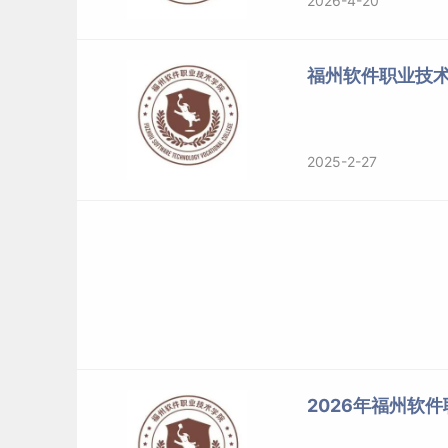
2026-4-20
普通类考生：常规
志愿
和征求志愿均实行专业
平
福州软件职业技
艺术
类考生：常规志愿和征求志愿均按考生艺术
体育
类考生：常规志愿和征求志愿均按考生体育
2025-2-27
体育类综合分=高考总成绩×30%＋考生体育成绩×7.
成绩
排序：
普通类考生高考总成绩排序。实行平
序。考生成绩分数相同的，先按享受同等条件优
单科最高成绩、外语成绩、首选科目（物理或历
低排序；如果位次仍相同，再比较考生志愿顺序
校招生工作领导小组研究决定。
2026年福州软
艺术类和体育类考生综合分排序。实行平行志愿
进行排序。考生综合分相同的，先按享受同等条