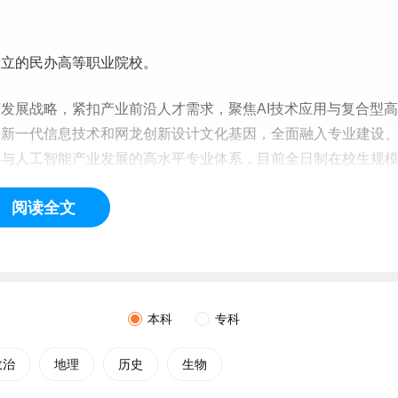
设立的民办高等职业院校。
发展战略，紧扣产业前沿人才需求，聚焦AI技术应用与复合型高
等新一代信息技术和网龙创新设计文化基因，全面融入专业建设
济与人工智能产业发展的高水平专业体系，目前全日制在校生规
备与技术专业群先后获批福建省教育厅、财政厅联合立项的“福建
阅读全文
A类建设项目。
引擎，融入网龙集团技术优势与全链条产业资源，主动对接行业
有限公司、中信科移动通信技术股份有限公司、福建省大数据集
、省属国企及行业领军企业，共建8个
二级
产业学院，搭建起集
本科
专科
人平台，实现人才培养与产业需求精准对接。
政治
地理
历史
生物
赛获奖400余项，
毕业生
凭借扎实的专业技能与前沿的数智技术