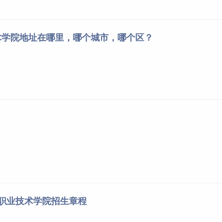
行志愿
投档的录取模式。
术学院地址在哪里，哪个城市，哪个区？
类综合分实行专业平行志愿投档的录取模式。
类综合分实行专业平行志愿投档的录取模式。
5×70%。
行志愿投档录取前，应先根据考生高考总成绩从高分到低分进行
先录取的条件排序，再依次按语文数学两科成绩之和、语文或数
史）成绩、再选科目单科最高成绩、再选科目单科次高成绩从高
，顺序在前者优先投档，志愿顺序相同则全部投档，是否录取由
件职业技术学院招生章程
投档录取前，先根据艺术类考生和体育类考生综合分从高分到低
件优先录取的条件排序，再依次按高考总成绩、语文数学两科成