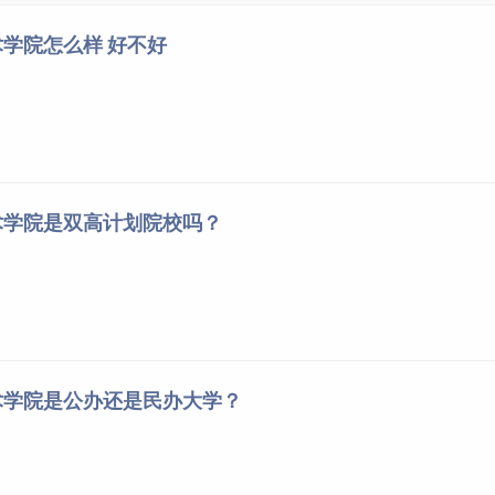
学院怎么样 好不好
“阳光工程”
。
德智体美劳全面衡量，根据各省（自治区、直辖市）投档政策，
术学院是双高计划院校吗？
先按符合录取照顾政策同等优先进行排序，中职学校类考生再按
成绩从高分到低分顺序进行排序确定考生位次；普通高中类考生
用技术科目成绩从高分到低分顺序进行排序确定考生位次；特殊
顺序进行排序确定考生位次。如果仍然同分，则认可录取系统的
超过计划数，超过部分一并录取。
术学院是公办还是民办大学？