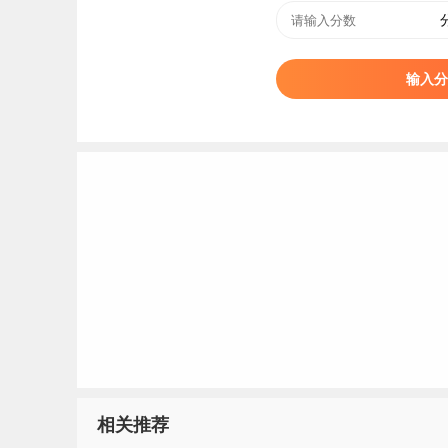
应用能力广受用人单位青睐，人才培养质量获得
优质通道，助力学生实现多元化发展。
输入分
学校地理位置优越，生活出行便捷高效，乘坐滨
与出行提供了极大便利。
三、招生专业、计划
福州软件职业技术学院2026年招生计划均经福
省（区、市）高
校招
生管理部门统一向社会公布
四、招生录取组织机构及录取规则
（一）学院成立学校招委会，由分管校领导担任
（二）招生委员会下设招生工作办公室和招生监
相关推荐
室对招生工作实施监督。