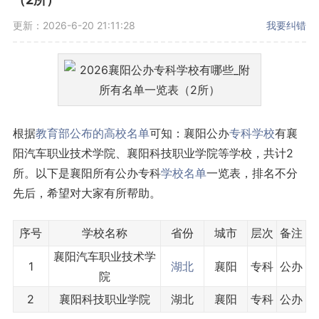
更新：2026-6-20 21:11:28
我要纠错
根据
教育部公布的高校名单
可知：襄阳公办
专科学校
有襄
阳汽车职业技术学院、襄阳科技职业学院等学校，共计2
所。以下是襄阳所有公办专科
学校名单
一览表，排名不分
先后，希望对大家有所帮助。
序号
学校名称
省份
城市
层次
备注
襄阳汽车职业技术学
1
湖北
襄阳
专科
公办
院
2
襄阳科技职业学院
湖北
襄阳
专科
公办