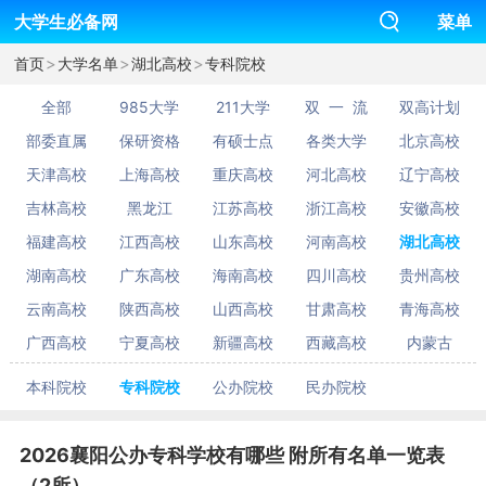
大学生必备网
菜单
>
>
>
首页
大学名单
湖北高校
专科院校
全部
985大学
211大学
双 一 流
双高计划
部委直属
保研资格
有硕士点
各类大学
北京高校
天津高校
上海高校
重庆高校
河北高校
辽宁高校
吉林高校
黑龙江
江苏高校
浙江高校
安徽高校
福建高校
江西高校
山东高校
河南高校
湖北高校
湖南高校
广东高校
海南高校
四川高校
贵州高校
云南高校
陕西高校
山西高校
甘肃高校
青海高校
广西高校
宁夏高校
新疆高校
西藏高校
内蒙古
本科院校
专科院校
公办院校
民办院校
2026襄阳公办专科学校有哪些 附所有名单一览表
（2所）