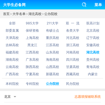
大学生必备网
菜单
>
>
>
首页
大学名单
湖北高校
公办院校
全部
985大学
211大学
双 一 流
双高计划
部委直属
保研资格
有硕士点
各类大学
北京高校
天津高校
上海高校
重庆高校
河北高校
辽宁高校
吉林高校
黑龙江
江苏高校
浙江高校
安徽高校
福建高校
江西高校
山东高校
河南高校
湖北高校
湖南高校
广东高校
海南高校
四川高校
贵州高校
云南高校
陕西高校
山西高校
甘肃高校
青海高校
广西高校
宁夏高校
新疆高校
西藏高校
内蒙古
本科院校
专科院校
公办院校
民办院校
北京
志愿填报辅助系统