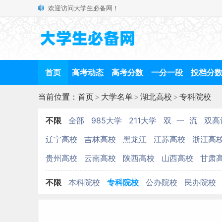
欢迎访问大学生必备网！
首页
高考动态
高考分数
一分一段
投档分
当前位置：
首页
>
大学名单
>
湖北高校
>
专科院校
不限
全部
985大学
211大学
双 一 流
双高
辽宁高校
吉林高校
黑龙江
江苏高校
浙江高
贵州高校
云南高校
陕西高校
山西高校
甘肃
不限
本科院校
专科院校
公办院校
民办院校