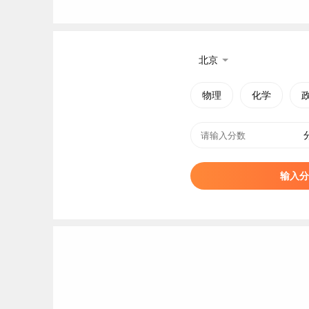
北京
物理
化学
输入分