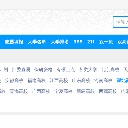
数
志愿填报
大学名单
大学排名
985
211
双一流
双高
计划
部委直属
保研资格
有硕士点
各类大学
北京高校
天
校
安徽高校
福建高校
江西高校
山东高校
河南高校
湖北
高校
青海高校
广西高校
宁夏高校
新疆高校
西藏高校
内