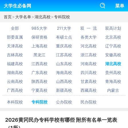
大学生必备网
菜单
>
>
>
首页
大学名单
湖北高校
专科院校
全部
985大学
211大学
双 一 流
双高计划
部委直属
保研资格
有硕士点
各类大学
北京高校
天津高校
上海高校
重庆高校
河北高校
辽宁高校
吉林高校
黑龙江
江苏高校
浙江高校
安徽高校
福建高校
江西高校
山东高校
河南高校
湖北高校
湖南高校
广东高校
海南高校
四川高校
贵州高校
云南高校
陕西高校
山西高校
甘肃高校
青海高校
广西高校
宁夏高校
新疆高校
西藏高校
内蒙古
本科院校
专科院校
公办院校
民办院校
2026黄冈民办专科学校有哪些 附所有名单一览表
（1所）