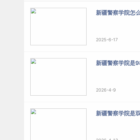
新疆警察学院怎么
第十七条
招生录取按照专业性质分为本科提前批
职(专科)提前批次和高职（专科）批次招录。
2025-6-17
第十八条
学院本科提前批次在未合并本科录取批
本科录取批次的省（区、市），执行本科录取控制
制分数线。
新疆警察学院是98
第十九条
招生专业、招生计划录取时按照国家教育
普通高等院校招生工作相关通知执行。
2026-4-9
第二十条
新疆警察学院是
1.在按照顺序志愿投档的省（自治区、直辖市），
成绩分配专业；在按照
平行志愿
投档的省(自治区
业；