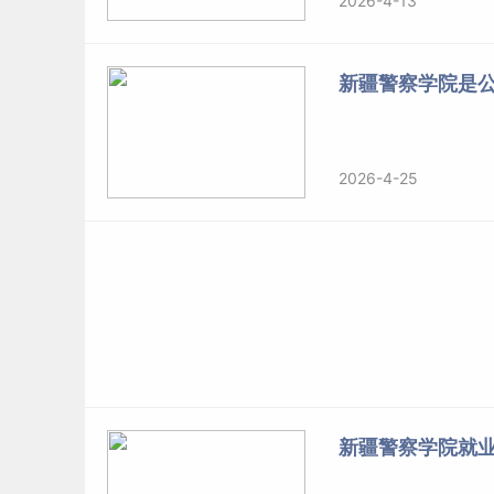
2026-4-13
2.坚持从高分到低分、兼顾考生第一志愿优先的
对于所报专业已满且又不愿服从调剂的考生不予
新疆警察学院是
3.坚持公开信息、公平竞争、公正选才。
2026-4-25
第二十一条
学院招生实行
计算机
网上远程录取。
第二十二条
学院所有专业的外语教学课程为英语
第
第二十三条
新生持录取通知书、准考证、居民身
能按期入学的，应当向学院提出书面申请。未请
新疆警察学院就
第二十四条
新生报到时，学院对新生入学资格进
知书、考生信息等证明材料与本人实际情况不符