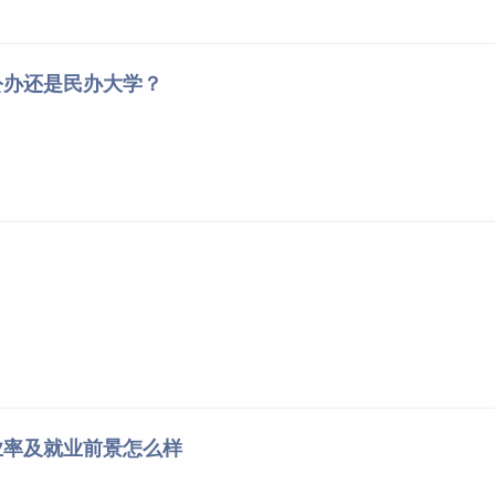
原则，依次按照总分、数学、英语单科成绩从高到低的原则录取，
录取；
公办还是民办大学？
录取通知书以邮政特快专递方式寄达。
，请非英语语种考生慎重报考。
七章
新生
入学复查
份证等材料，按有关要求和规定期限到校办理入学手续。因故不
假或者请假逾期未报到者，视为放弃入学资格。
业率及就业前景怎么样
行初步审查，审查合格的办理入学手续；审查发现新生的录取通
或者有其他违反国家招生考试规定情形的，取消入学资格。