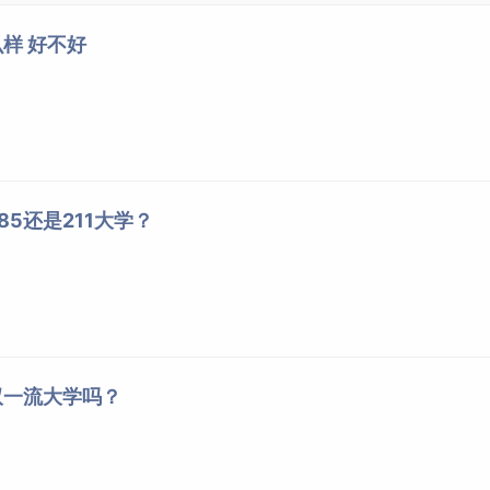
第六章 录取规则
样 好不好
次、本科二批次（高考改革省份根据生源省设定批次执行）、高
次的省（区、市）执行本科第二批次录取控制
分数线
；在已合并
分数线。高职(专科)提前批次执行生源省（区、市）专科录取控
5还是211大学？
部、计划投放省（市、自治区）相关文件要求以及2026年公安
双一流大学吗？
调档比例原则上控制在120%以内，且在投档范围内按考生原始
、直辖市)，调档比例原则上为100%，按投档分数顺次分配专