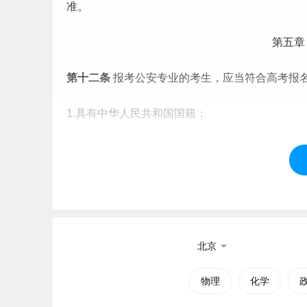
准。
第五章
第十二条
报考公安专业的考生，应当符合高考报
1.具有中华人民共和国国籍；
2.遵守中华人民共和国宪法和法律，拥护中国共
3.
志愿
从事公安工作；
4.具有良好的政治素质和道德品行；
北京
5.具有良好的身体条件和心理素质；
物理
化学
6.年龄为16周岁以上、22周岁以下（2004年9月1