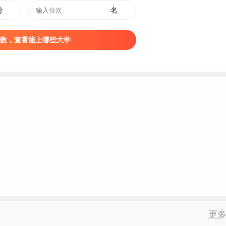
分
名
加2026年全国普通高考的高级中等教育学校
毕业生
，生源地按
数，查看能上哪些大学
符合第十三条前6项所述条件的前提下另有要求，具体咨询招录院
招
生政治考察、
面试
、体检、体能测评，结论不合格的，不予录
按公安部、教育部及生源省（区、市）公安、教育行政部门和招
相关通知执行，具体内容以正式下发文件为准。
生思想政治品德考核合格，身体健康状况符合教育部、卫生部颁
有关补充规定的要求。无上述年龄、面试、体检、体能测评等条
更