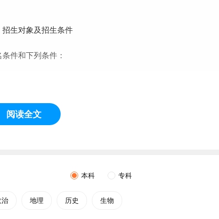
 招生对象及招生条件
名条件和下列条件：
产党领导和中国特色社会主义制度；
阅读全文
本科
专科
政治
地理
历史
生物
日至2010年8月31日期间出生）；