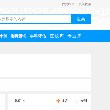
我要纠错
加入收藏
计划
选科查询
学科评估
院 校 库
专 业 库
北京
本科
专科