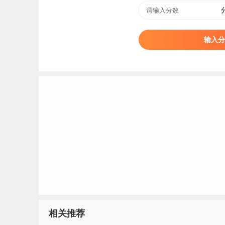
7.在新疆维吾尔自治区（含新疆生产建设兵团）参
照公安部、教育部相关规定执行。
输入分
第十三条
报考侦查学定向招录培养计划的考生在
校。
第十四条
报考公安类专业的考生需参加公安院
校
取。
第十五条
政治考察、面试、体检、体能测评标准
生考试机构2026年公安普通高等院校招生工作
第十六条
非公安类专业不设男女生比例，要求考
布的《普通高等学校招生体检工作指导意见》及
限制。
相关推荐