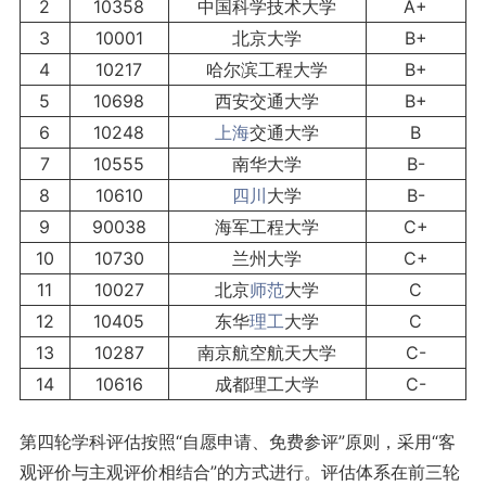
2
10358
中国科学技术大学
A+
3
10001
北京大学
B+
4
10217
哈尔滨工程大学
B+
5
10698
西安交通大学
B+
6
10248
上海
交通大学
B
7
10555
南华大学
B-
8
10610
四川
大学
B-
9
90038
海军工程大学
C+
10
10730
兰州大学
C+
11
10027
北京
师范
大学
C
12
10405
东华
理工
大学
C
13
10287
南京航空航天大学
C-
14
10616
成都理工大学
C-
第四轮学科评估按照“自愿申请、免费参评”原则，采用“客
观评价与主观评价相结合”的方式进行。评估体系在前三轮