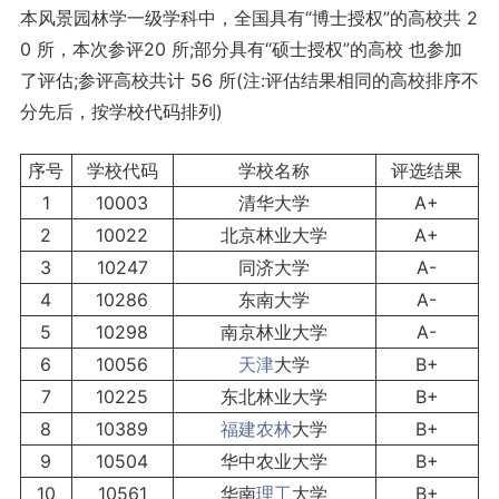
本风景园林学一级学科中，全国具有“博士授权”的高校共 2
0 所，本次参评20 所;部分具有“硕士授权”的高校 也参加
了评估;参评高校共计 56 所(注:评估结果相同的高校排序不
分先后，按学校代码排列)
序号
学校代码
学校名称
评选结果
1
10003
清华大学
A+
2
10022
北京林业大学
A+
3
10247
同济大学
A-
4
10286
东南大学
A-
5
10298
南京林业大学
A-
6
10056
天津
大学
B+
7
10225
东北林业大学
B+
8
10389
福建
农林
大学
B+
9
10504
华中农业大学
B+
10
10561
华南
理工
大学
B+