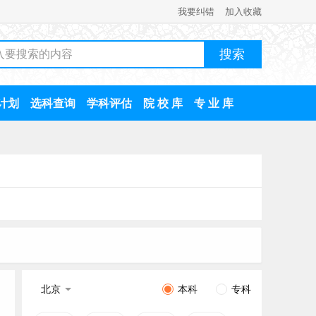
我要纠错
加入收藏
计划
选科查询
学科评估
院 校 库
专 业 库
北京
本科
专科