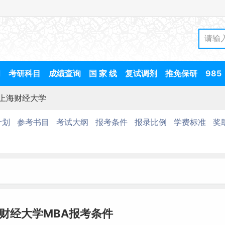
间
考研科目
成绩查询
国 家 线
复试调剂
推免保研
985
上海财经大学
计划
参考书目
考试大纲
报考条件
报录比例
学费标准
奖
海财经大学MBA报考条件