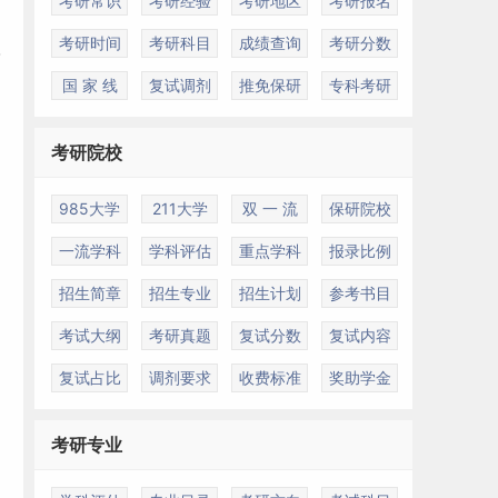
考研常识
考研经验
考研地区
考研报名
考研时间
考研科目
成绩查询
考研分数
国 家 线
复试调剂
推免保研
专科考研
考研院校
985大学
211大学
双 一 流
保研院校
一流学科
学科评估
重点学科
报录比例
招生简章
招生专业
招生计划
参考书目
考试大纲
考研真题
复试分数
复试内容
复试占比
调剂要求
收费标准
奖助学金
考研专业