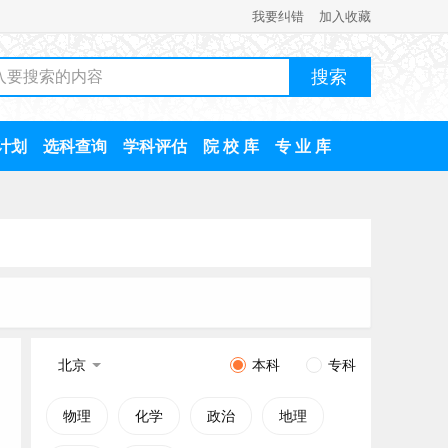
我要纠错
加入收藏
计划
选科查询
学科评估
院 校 库
专 业 库
北京
本科
专科
物理
化学
政治
地理