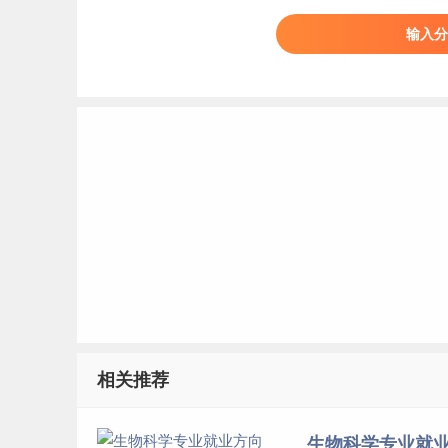
53
山西
大学
输入分
54
深圳大学
55
中国医科大学
56
上海师范大学
57
浙江师范大学
58
湖北
大学
59
扬州大学
60
四川师范大学
61
杭州师范大学
62
山东师范大学
63
河北
大学
64
天津师范大学
65
安徽师范大学
相关推荐
66
江苏
师范大学
67
河北师范大学
生物科学专业就