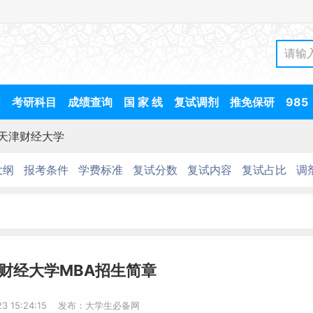
间
考研科目
成绩查询
国 家 线
复试调剂
推免保研
985
天津财经大学
大纲
报考条件
学费标准
复试分数
复试内容
复试占比
调
津财经大学MBA招生简章
-23 15:24:15 发布：大学生必备网