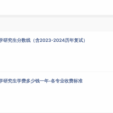
7万元
11.8万元
预计135人
定向培养
学研究生分数线（含2023-2024历年复试）
周末或集中授课
集中授课
不转档案
不迁户口
管理 创新
创业
管理 大数据与商务智能
营销管理 人力资源管理 国际商务
大学研究生学费多少钱一年-各专业收费标准
——
——
绩合格，修满学分，完成硕士毕业论文，通过天津财经大学学位
校学位委员会审核批准后，授予天津财经大学工商管理硕士研究