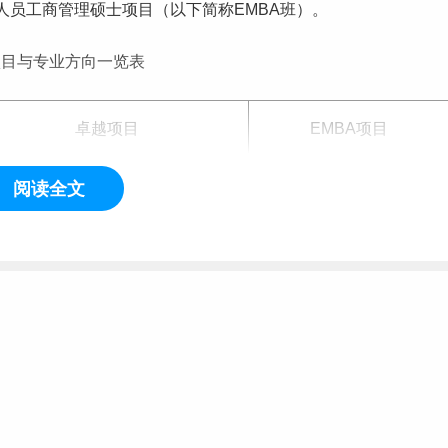
人员工商管理硕士项目（以下简称EMBA班）。
项目与专业方向一览表
卓越项目
EMBA项目
非全日制
阅读全文
，中华人民共和国公民；
共产党的领导，品德良好，遵纪守法；
（从毕业后到录取当年入学之日，下同），或获得硕士学位或博
承认的高职高专毕业学历或大学本科结业后，符合招生单位相关学
科毕业同等学力并有5年以上工作
经验
；
况符合国家和招生单位规定的体检要求。
部2025年研究生招生文件细则为准。）
2.5年
2年