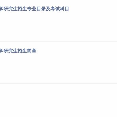
毕业证书和学位证书。
大学研究生招生专业目录及考试科目
市场导向”贯穿学生培养的全过程，通过全日制培养形式，强调能
大学研究生招生简章
生社会责任感，创新精神和能力，专注培养具有一定创新精神与
及业务人才。
力，了解创业者和创业活动特点，熟悉创业者资源整合机制和方
法和步骤，以及企业
成长
中的风险控制。