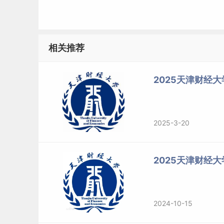
学费
6.18万元
招生
预计30人
计划
录取
相关推荐
非定向培养
类别
上课
2025天津财经大
周一—周五
时间
档案
必转档案
户口
可迁户口
2025-3-20
研究
财务管理 金融企业
方向
企业管理 
2025天津财经
奖、
助学
奖学金、助学金
金
学生在规定年限之内，修完规定的课程，成
2024-10-15
学位
论文答辩，并达到毕业相关的其他要求，经