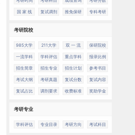
考研时间
考研科目
成绩查询
考研分数
国 家 线
复试调剂
推免保研
专科考研
考研院校
985大学
211大学
双 一 流
保研院校
一流学科
学科评估
重点学科
报录比例
招生简章
招生专业
招生计划
参考书目
考试大纲
考研真题
复试分数
复试内容
复试占比
调剂要求
收费标准
奖助学金
考研专业
学科评估
专业目录
考研方向
考试科目