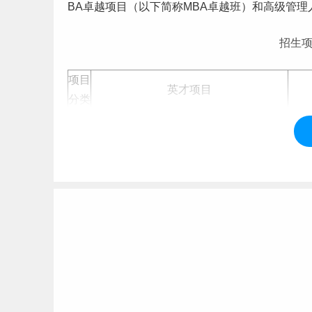
BA卓越项目（以下简称MBA卓越班）和高级管理
招生
项目
英才项目
分类
学习
全日制
方式
第一
第二，拥护中国
第三，大学
本科
毕业
后有3年及以上
工作
经历
报名
士学位后有2年以上工作经历，或获得国家
条件
业要求，达到大学本
第四，身体健康状
（如有变化，以教育
学制
2年