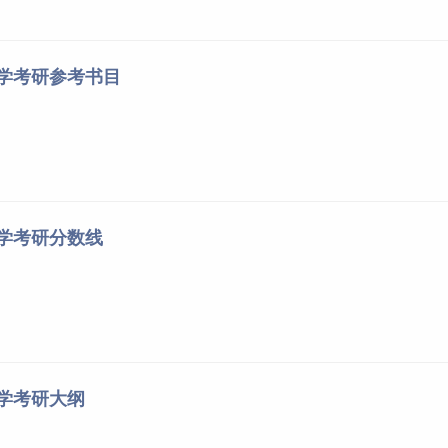
财务管理活动分析，研究企业资产的购置（投资），资本的融通
大学考研参考书目
利润分配等问题。
联网、数据分析等量化分析工具，研究金融类企业产品设计、业
大学考研分数线
市场导向”贯穿学生培养的全过程，通过非全日制培养形式，紧密
大学考研大纲
从事企业经营与管理的国际化战略思维、综合管理能力，同时培
合型中高层次管理人才。