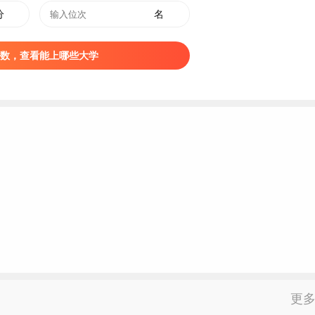
分
名
一级学科代码
一级学科名称
评选结果
数，查看能上哪些大学
1005
中医学
B
1008
中药学
B
1006
中西医结合
B-
1007
药学
C+
1011
护理学
C+
1002
临床医学
C-
al University），位于杭州市，是浙江省人民政府、国家中医药管理
选国家”特色重点学科项目“建设高校、国家建设高水平大学公派
划”改革试点高校、国家创新人才培养示范基地、国家级
大学生
创
更
研究生、在浙江省属高校中首批获得博士学位授予权和博士后科