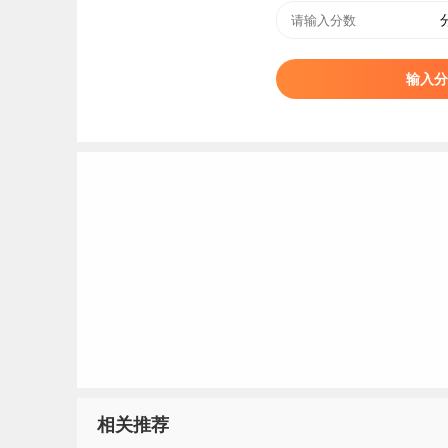
4、浙江中医药大学学科评估
序号
学校代码
学校名称
输入分
1
10344
浙江中医药大学
2
10344
浙江中医药大学
3
10344
浙江中医药大学
4
10344
浙江中医药大学
5
10344
浙江中医药大学
6
10344
浙江中医药大学
5、浙江中医药大学简介
浙江中医药大学（Zhejiang Chinese Medic
局、教育部共建高校，是浙江省重点建设高校，入
研究生
项目、国家“卓越医生（中医）教育培养计
相关推荐
新
创业
训练计划，是全国首批招收和培养中医药