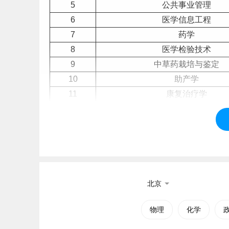
5
公共事业管理
6
医学信息工程
7
药学
8
医学检验技术
9
中草药栽培与鉴定
10
助产学
11
康复治疗学
12
卫生检验与检疫
13
健康服务与管理
14
预防医学
15
医学实验技术
16
医学影像学
17
计算机
科学与技术
北京
18
市场营销
物理
化学
19
英语