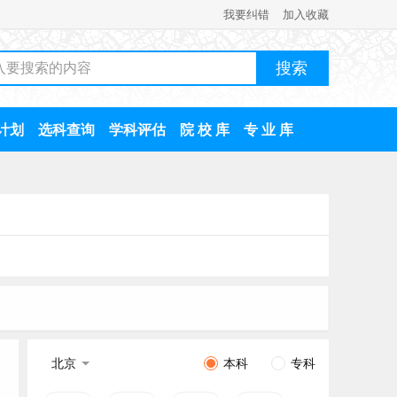
我要纠错
加入收藏
计划
选科查询
学科评估
院 校 库
专 业 库
北京
本科
专科