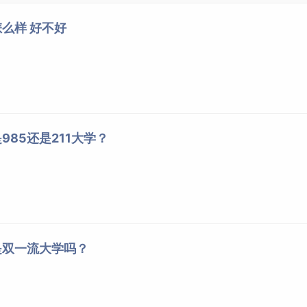
么样 好不好
省中医进修学校；1959年6月成立浙江中医学院，校址位于杭州市
权；2000年3月整体迁至杭州市滨江高教园区办学；2006年2月
入使用。
985还是211大学？
是双一流大学吗？