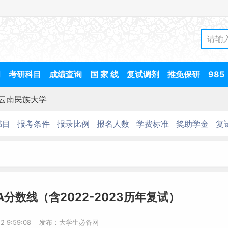
间
考研科目
成绩查询
国 家 线
复试调剂
推免保研
985
云南民族大学
书目
报考条件
报录比例
报名人数
学费标准
奖助学金
复
A分数线（含2022-2023历年复试）
-12 9:59:08 发布：大学生必备网