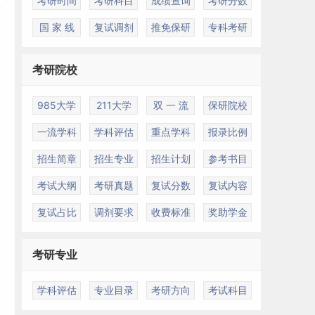
考研时间
考研科目
成绩查询
考研分数
国 家 线
复试调剂
推免保研
专科考研
考研院校
985大学
211大学
双 一 流
保研院校
一流学科
学科评估
重点学科
报录比例
招生简章
招生专业
招生计划
参考书目
考试大纲
考研真题
复试分数
复试内容
复试占比
调剂要求
收费标准
奖助学金
考研专业
学科评估
专业目录
考研方向
考试科目