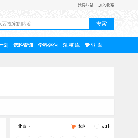
我要纠错
加入收藏
计划
选科查询
学科评估
院 校 库
专 业 库
北京
本科
专科