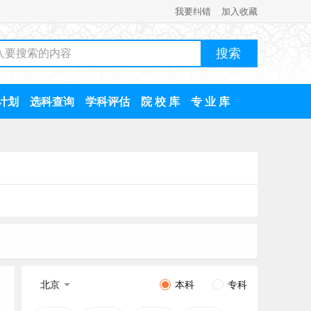
我要纠错
加入收藏
计划
选科查询
学科评估
院 校 库
专 业 库
北京
本科
专科