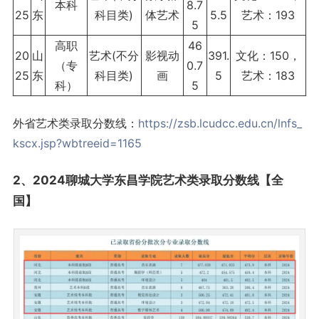
本科
8.7
25
东
科目类)
体艺术
5.5
艺术：193
5
高职
46
20
山
艺术(不分
影视动
391.
文化：150，
（专
0.7
25
东
科目类)
画
5
艺术：183
科）
5
外省艺术类录取分数线：
https://zsb.lcudcc.edu.cn/lnfs_
kscx.jsp?wbtreeid=1165
2、2024聊城大学东昌学院艺术类录取分数线【全
国】