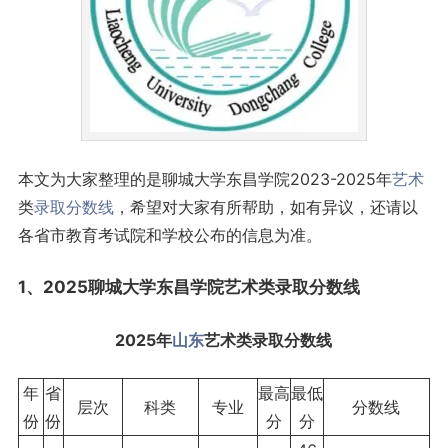
本文为大家整理的是聊城大学东昌学院2023-2025年
艺术
类
录取分数线
，希望对大家有所帮助，如有异议，还请以
各省市教育考试院和学校公布的信息为准。
1、2025聊城大学东昌学院艺术类录取
分数线
2025年
山东
艺术类录取分数线
年
省
最高
最低
层次
科类
专业
分数线
份
份
分
分