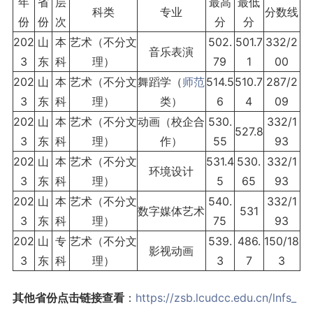
年
省
层
最高
最低
科类
专业
分数线
份
份
次
分
分
202
山
本
艺术（不分文
502.
501.7
332/2
音乐表演
3
东
科
理）
79
1
00
202
山
本
艺术（不分文
舞蹈学（
师范
514.5
510.7
287/2
3
东
科
理）
类）
6
4
09
202
山
本
艺术（不分文
动画（校企合
530.
332/1
527.8
3
东
科
理）
作）
55
93
202
山
本
艺术（不分文
531.4
530.
332/1
环境设计
3
东
科
理）
5
65
93
202
山
本
艺术（不分文
540.
332/1
数字媒体艺术
531
3
东
科
理）
75
93
202
山
专
艺术（不分文
539.
486.
150/18
影视动画
3
东
科
理）
3
7
3
其他省份点击链接查看
：
https://zsb.lcudcc.edu.cn/lnfs_