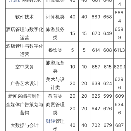
计算机
网络技术
计算机类
40
40
681
648
4
666.
软件技术
计算机类
40
40
689
658
4
酒店管理与数字化
旅游服务
658.
15
15
670
649
运营
类
9
酒店管理与数字化
餐饮类
5
5
614
608
611.3
运营
旅游服务
空中乘务
10
10
657
615
629.1
类
美术与设
629.
广告艺术设计
20
20
639
624
计类
6
新闻采编与制作
教育类
20
20
625
599
609
全媒体广告策划与
商贸管理
634.
20
20
642
626
营销
类
6
财经
管理
大数据与会计
40
40
702
679
687
类