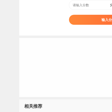
放弃录取申请书（由本人和家长签字）和个人身份证扫描
考生被我校正式录取后不得换录，也不再参加普
输入分
第五章收费办法及资助政策
第十七条学生的
学费
和住宿费标准严格按照省发
收费和代收费按照规定的项目，坚持学生自愿、
第十八条学生的国家教育资助项目和资助标准严
有关政策执行。
第六章附则
第十九条考生被录取后，持录取通知书，按我校
者，除因不可抗力等正当事由外，视为自愿放弃
相关推荐
格的新生，将按照有关招生规定进行处理，直至