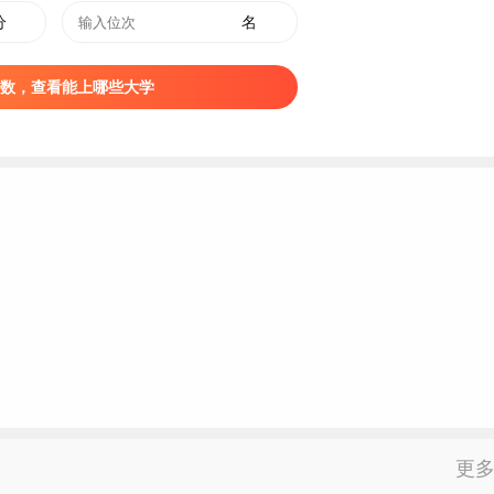
件发邮箱2460225172@qq.com。过期不再受理。
分
名
通
高考
或对口招生考试。
数，查看能上哪些大学
展改革委、教育厅、财政厅、省市场监管局有关政策执行。服务
不得营利的原则收取。
格按照教育部、财政部、教育厅、财政厅、退役军人事务厅等部
有关要求和规定的期限到校办理入学手续。未经请假或请假逾期
入学资格。
新生
入校后，学校统一进行新生复查工作。凡复查不
更
取消入学资格。