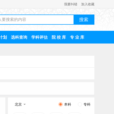
我要纠错
加入收藏
计划
选科查询
学科评估
院 校 库
专 业 库
北京
本科
专科