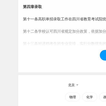
第四章录取
第十一条高职单招录取工作在四川省教育考试院统
第十二条学校认可四川省规定加分政策，依据加
第十三条对进档考生的专业安排，实行分数优先
档成绩相同时，按四川省确定的高职单招同分排
第十四条录取专业时，考生所报专业志愿无法满
服从专业调剂者，作退档处理。因考生自愿放弃
第十五条对考生身体健康状况的要求，执行《普
北京
第十六条拟申请放弃录取资格的已投档考生须在4月
物理
化学
（由本人和家长签字），携带本人身份证至学院勤勉楼