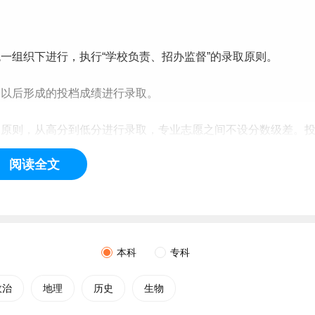
一组织下进行，执行“学校负责、招办监督”的录取原则。
分以后形成的投档成绩进行录取。
的原则，从高分到低分进行录取，专业
志愿
之间不设分数级差。
序规则进行录取。
阅读全文
足时，对服从专业调剂者，从高分到低分调剂到未录满专业；对
录取或其他原因退档产生的空缺计划，我院不再递补。
通高等学
校招
生体检工作指导意见》及有关补充规定。
本科
专科
13日12:00前，于学校官网下载并填写自愿放弃录取申请书
政治
地理
历史
生物
109办公室办理，或电话（0831-3300555）联系后将自愿