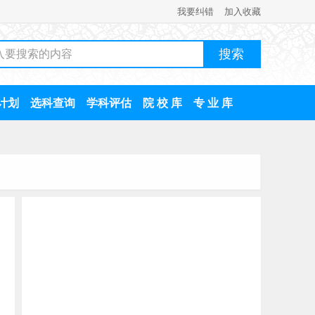
我要纠错
加入收藏
计划
选科查询
学科评估
院 校 库
专 业 库