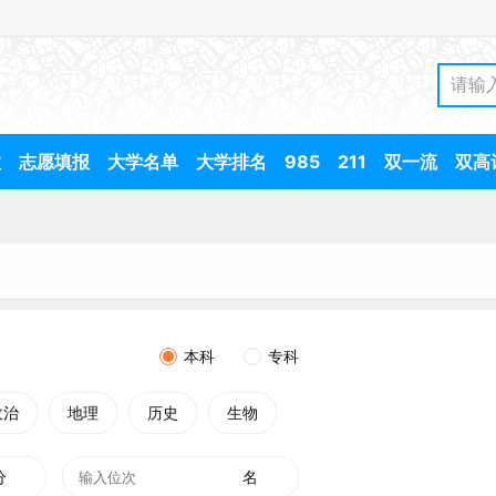
数
志愿填报
大学名单
大学排名
985
211
双一流
双高
本科
专科
政治
地理
历史
生物
分
名