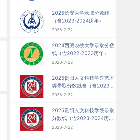
2025长安大学录取分数线
（含2023-2024历年）
2026-7-22
2024西藏农牧大学录取分数
线（含2022-2023历年）
2026-7-22
2025贵阳人文科技学院艺术
类录取分数线含（含2023-
2024历年）
2026-7-22
2025贵阳人文科技学院录取
分数线（含2023-2024历
年）
2026-7-22