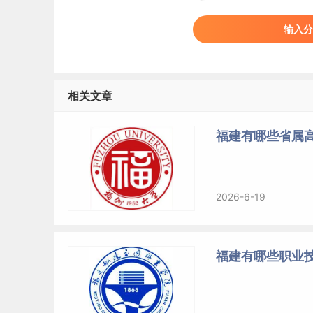
输入分
相关文章
福建有哪些省属高
2026-6-19
福建有哪些职业