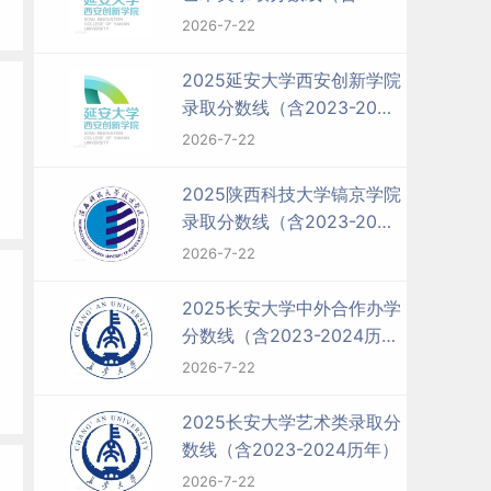
2023-2024历年）
2026-7-22
2025延安大学西安创新学院
录取分数线（含2023-2024
历年）
2026-7-22
2025陕西科技大学镐京学院
录取分数线（含2023-2024
历年）
2026-7-22
2025长安大学中外合作办学
分数线（含2023-2024历
年）
2026-7-22
2025长安大学艺术类录取分
数线（含2023-2024历年）
2026-7-22