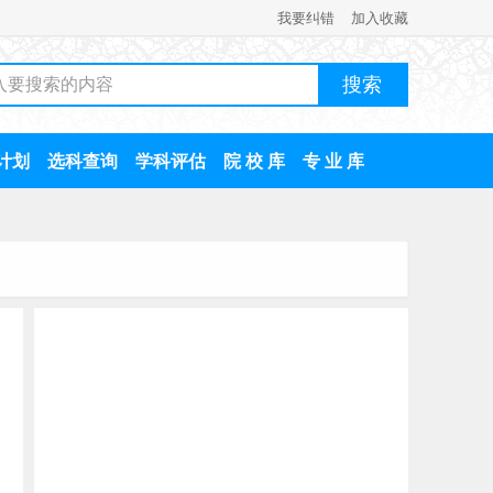
我要纠错
加入收藏
计划
选科查询
学科评估
院 校 库
专 业 库