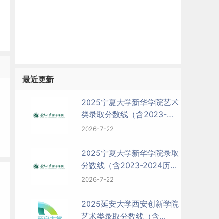
最近更新
2025宁夏大学新华学院艺术
类录取分数线（含2023-
2024历年）
2026-7-22
2025宁夏大学新华学院录取
分数线（含2023-2024历
年）
2026-7-22
2025延安大学西安创新学院
艺术类录取分数线（含