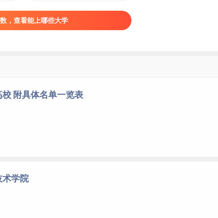
数，查看能上哪些大学
校 附具体名单一览表
技术学院