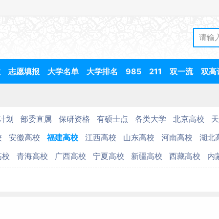
数
志愿填报
大学名单
大学排名
985
211
双一流
双高
计划
部委直属
保研资格
有硕士点
各类大学
北京高校
天
校
安徽高校
福建高校
江西高校
山东高校
河南高校
湖北
高校
青海高校
广西高校
宁夏高校
新疆高校
西藏高校
内