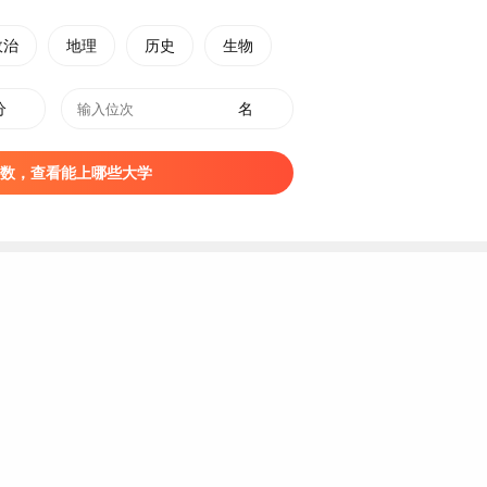
福建
福州
本科
民办
政治
地理
历史
生物
福建
漳州
本科
民办
分
福建
福州
名
本科
民办
福建
厦门
本科
民办
数，查看能上哪些大学
福建
福州
本科
民办
福建
福州
本科
民办
福建
泉州
本科
民办
福建
福州
本科
民办
福建
福州
本科
民办
福建
福州
本科
民办