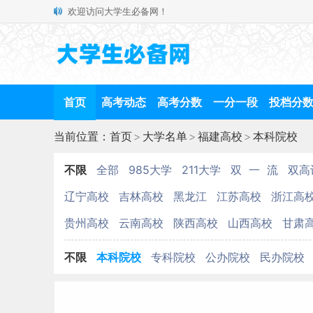
欢迎访问大学生必备网！
首页
高考动态
高考分数
一分一段
投档分
当前位置：
首页
>
大学名单
>
福建高校
>
本科院校
不限
全部
985大学
211大学
双 一 流
双高
辽宁高校
吉林高校
黑龙江
江苏高校
浙江高
贵州高校
云南高校
陕西高校
山西高校
甘肃
不限
本科院校
专科院校
公办院校
民办院校