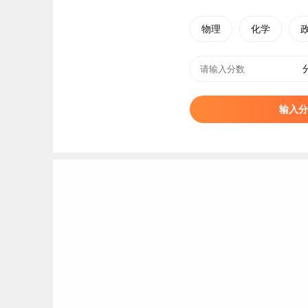
33
阳光学院
物理
化学
34
厦门大学嘉庚学院
35
福州大学至诚学院
36
集美大学诚毅学院
输入分
37
福建师范大学协和学院
38
福州外语外贸学院
39
泉州信息工程学院
40
福州理工学院
41
福建农林大学金山学院
42
福建福耀科技大学
厦门大学简介