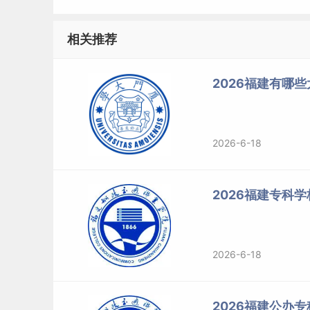
厦门大学（Xiamen University），简称
级综合性研究型全国重点大学，教育部、国家国防
相关推荐
流
”、 “
211
工程“、“
985
工程”，首批学位授权自主审核
计划”、卓越法律人才教育培养计划、卓越医生教
2026福建有哪
目、国家
大学生
文化素质教育基地，是全国首批
盟、“21世纪海上丝绸之路”大学联盟牵头发起
教育联盟、CDIO工程教育联盟、海西医学联盟 
2026-6-18
厦门大学于1921年创办，是中国近代教育史上
在海外建设独立校园的大学，早期建筑入选全国重点
2026福建专科
方之强““中国最美大学”。
标签：
福建有哪些大学
2026-6-18
2026福建公办