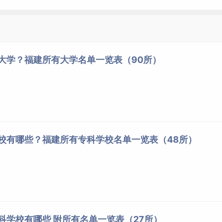
厦大（XMU），位于福建省厦门市，是由中华人民共和国教育部直属副部
科技工业局、福建省和厦门市重点共建高校，位列国家“
双一
单位，入选国家“2011计划”、“珠峰计划”、“
强基计划
”、“111
育培养计划 、卓越工程师教育培养计划 、新工科研究与实践项
些大学？福建所有大学名单一览表（90所）
深化创新
创业
教育改革示范高校，全国大学生创新创业实践联
高校，中欧商校联盟、中国人工智能教育联席会创始会员，大学通识
、中国高校自贸区研究联盟成员。
第一所华侨创办的大学，国内最早招收
研究生
的大学之一，是首个
文物保护单位和“首批中国20世纪建筑遗产”名录，被誉为“南
学校有哪些？福建所有专科学校名单一览表（48所）
专科学校有哪些 附所有名单一览表（27所）