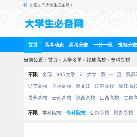
欢迎访问大学生必备网！
首页
高考动态
高考分数
一分一段
投档分
当前位置：
首页
>
大学名单
>
福建高校
>
专科院校
不限
全部
985大学
211大学
双 一 流
双高
辽宁高校
吉林高校
黑龙江
江苏高校
浙江高
贵州高校
云南高校
陕西高校
山西高校
甘肃
不限
本科院校
专科院校
公办院校
民办院校