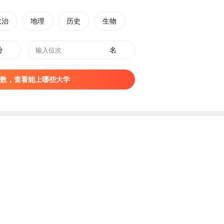
福建
泉州
专科
民办
政治
地理
历史
生物
福建
泉州
专科
民办
分
名
福建
厦门
专科
民办
福建
泉州
专科
民办
数，查看能上哪些大学
中外合作办
福建
福州
专科
学
区，是一所经教育部批准成立的省属公办高等职业院校，是全国
家现代学徒制试点单位。
国近代官办第一所高等实业学堂——福建船政学堂，曾培养出如严
仁人志士和
民族
英雄。2019年12月，被教育部、财政部列入第三