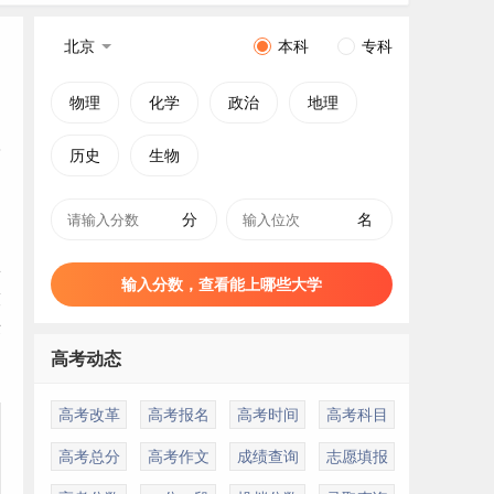
北京
本科
专科
物理
化学
政治
地理
历史
生物
分
名
林
输入分数，查看能上哪些大学
技
术
高考动态
高考改革
高考报名
高考时间
高考科目
高考总分
高考作文
成绩查询
志愿填报