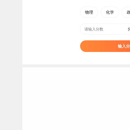
40
泉州海洋职业学院
物理
化学
41
泉州轻工职业学院
42
厦门安防科技职业学院
43
泉州工程职业技术学院
输入分
44
福州墨尔本理工职业学院
福建船政交通职业学院简介
福建船政交通职业学院，位于福建省福州市仓山
批28所国家示范性高等职业院校之一、第二批国
学院其溯源最早的前身校为创办于1866年的中
复、詹天佑、邓世昌、陈季同、萨镇冰等众多的
类
高水平学校
建设单位（C档）。