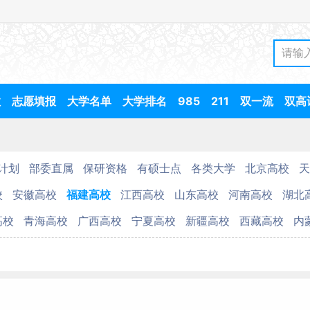
数
志愿填报
大学名单
大学排名
985
211
双一流
双高
计划
部委直属
保研资格
有硕士点
各类大学
北京高校
天
校
安徽高校
福建高校
江西高校
山东高校
河南高校
湖北
高校
青海高校
广西高校
宁夏高校
新疆高校
西藏高校
内