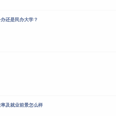
电子商务
5
和平校区
投资学
4
和平校区
经济学
18
和平校区
公办还是民办大学？
市场营销
8
和平校区
国际商务
10
和平校区
计算机科学与技术
12
和平校区
统计学
11
和平校区
税收学
37
和平校区
金融工程
30
和平校区
经济学
11
和平校区
保险学
33
和平校区
数字经济
11
和平校区
金融学
39
和平校区
国际商务
10
和平校区
业率及就业前景怎么样
市场营销
12
和平校区
经济学
11
和平校区