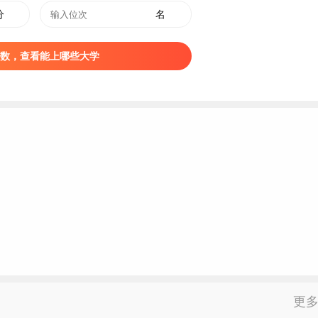
审计学
23
和平校区
分
名
市场营销
19
和平校区
应用统计学
31
和平校区
数，查看能上哪些大学
会计学
99
和平校区
土地资源管理
5
和平校区
财政学
13
和平校区
统计学
56
和平校区
农林
经济管理
34
和平校区
旅游管理
8
和平校区
经济学
21
和平校区
金融科技
51
和平校区
智能科学与技术
92
和平校区
大数据管理与应用
28
和平校区
保险学
12
和平校区
农林经济管理
27
和平校区
更
工商管理
40
和平校区