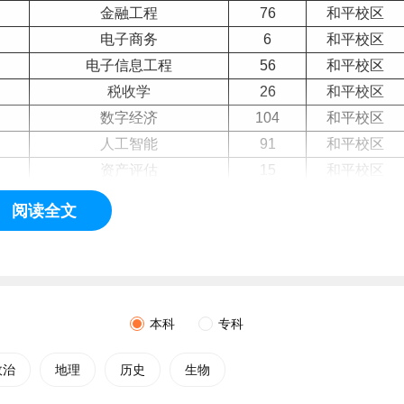
金融工程
76
和平校区
电子商务
6
和平校区
电子信息工程
56
和平校区
税收学
26
和平校区
数字经济
104
和平校区
人工智能
91
和平校区
资产评估
15
和平校区
保险学
14
和平校区
阅读全文
人力资源管理
10
和平校区
计算机
科学与技术
65
和平校区
供应链管理
24
和平校区
国际经济与贸易
49
和平校区
本科
专科
经济统计学
69
和平校区
金融学
38
和平校区
政治
地理
历史
生物
国际商务
12
和平校区