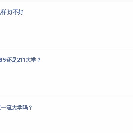
人文地理与城乡规划
15
和平校区
样 好不好
税收学
40
和平校区
会计学
81
和平校区
供应链管理
20
和平校区
审计学
19
和平校区
土地资源管理
5
和平校区
财政学
10
和平校区
5还是211大学？
财务管理
70
和平校区
资产评估
12
和平校区
国际商务
19
和平校区
金融学
32
和平校区
国际经济与贸易
41
和平校区
双一流大学吗？
旅游管理
6
和平校区
人力资源管理
27
和平校区
市场营销
16
和平校区