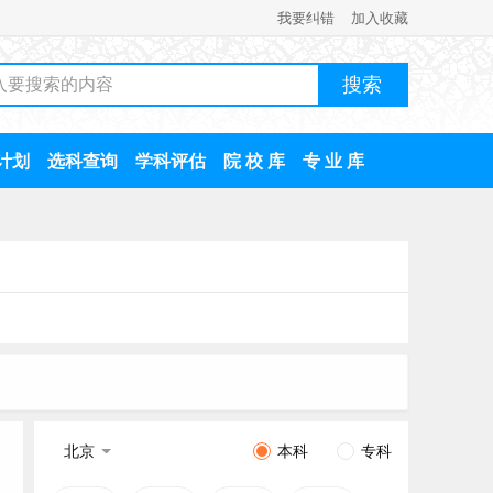
我要纠错
加入收藏
计划
选科查询
学科评估
院 校 库
专 业 库
北京
本科
专科