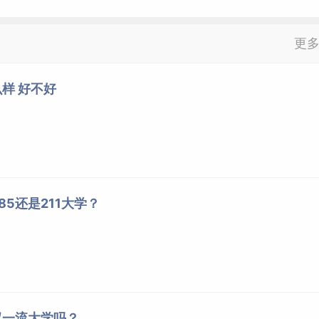
更
样 好不好
5还是211大学？
双一流大学吗？