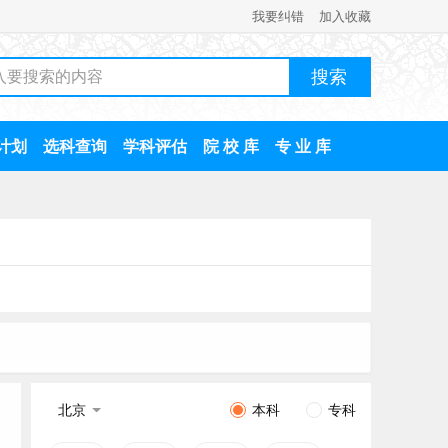
我要纠错
加入收藏
计划
选科查询
学科评估
院 校 库
专 业 库
北京
本科
专科