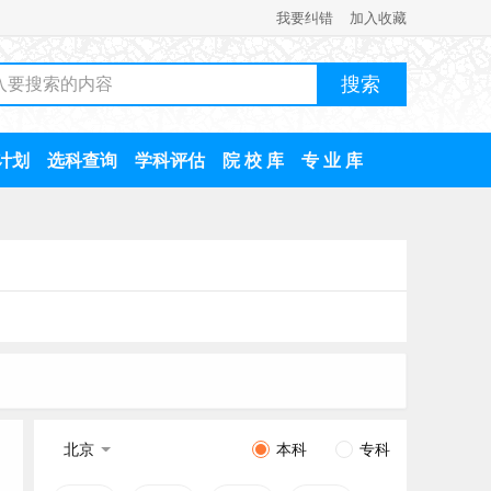
我要纠错
加入收藏
计划
选科查询
学科评估
院 校 库
专 业 库
北京
本科
专科