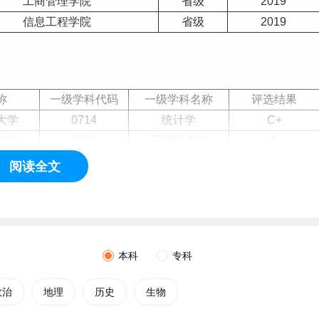
工商管理学院
省级
2019
信息工程学院
省级
2019
称
一级学科代码
一级学科名称
评选结果
大学
0714
统计学
C+
大学
0202
应用经济学
C
大学
0201
理论经济学
C-
阅读全文
大学
1202
工商管理
C-
本科
专科
ce and Economics），简称“兰州财大”，坐落于
甘肃
省兰州市。入选
业
教育改革示范高校、国家级
大学生
创新创业训练计划、高等学
政治
地理
历史
生物
是“一带一路”高校战略联盟、财经
一流学科
建设联盟、中国高校
东欧国家高校联合会成员，国家外专局“西部中青年干部英语强化