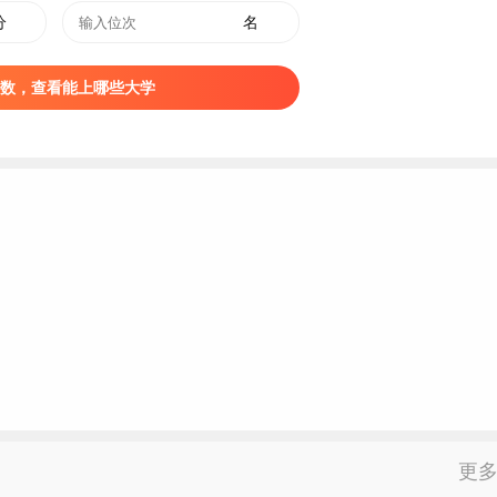
分
名
数，查看能上哪些大学
府行政干部学校；1958年，升格为甘肃财经学院，隶属甘肃省人
商学院，先后隶属原国家商业部、国内贸易部领导；1998年，实
3年，增列为硕士学位授予单位；2015年，更名为兰州财经大
更