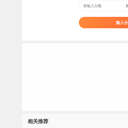
项目”重点培训基地。
输入分
兰州财经大学肇始于1952年成立的甘肃省人民政
民政府领导，实施本科教育；1981年，成立兰州
行中央与地方共建、以甘肃为主的管理体制；200
学；2018年，增列为博士学位授予单位。
标签：
兰州财经大学
相关推荐