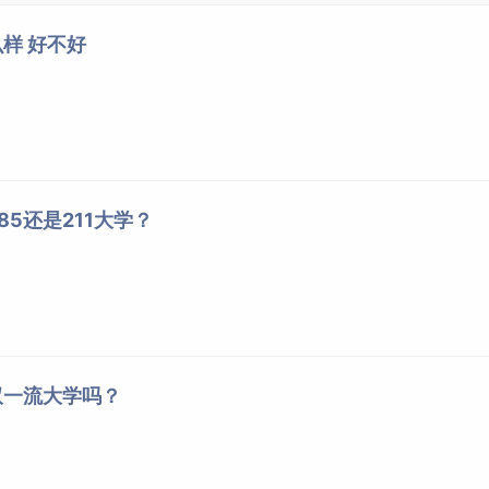
样 好不好
5还是211大学？
双一流大学吗？