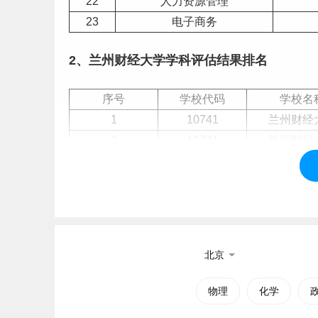
22
人力资源管理
23
电子商务
2、兰州财经大学学科评估结果排名
序号
学校代码
学校名
1
10741
兰州财经
2
10741
兰州财经
3
10741
兰州财经
4
10741
兰州财经
3、兰州财经大学简介
北京
兰州财经大学（Lanzhou University of Finan
中西部高校基础能力建设工程、全国深化创新
创
物理
化学
特色专业
建设点、教育部产学合作协同育人项目，
创新创业教育联盟、丝绸之路大学联盟、中国-中