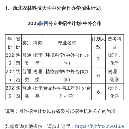
1、西北农林科技大学中外合作办学招生计划
2025
陕西
分专业招生计划-中外合作
年
省
计划人
选考科
类别
科类
专业名称
份
份
数
目
202
陕
普通
物理
环境科学(中外合作办
物理，
7
5
西
类
类
学)
化学
202
陕
普通
物理
植物保护(中外合作办
物理，
6
5
西
类
类
学)
化学
202
陕
普通
物理
食品科学与工程(中外合
物理，
6
5
西
类
类
作办学)
化学
说明：最终招生计划以各省级考试招生机构公布的为准
如需查询其他省份，请点击这里：
https://hjhfmx.nwafu.e