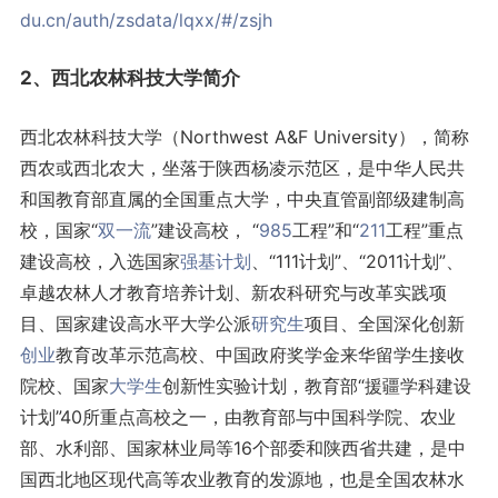
du.cn/auth/zsdata/lqxx/#/zsjh
2、西北农林科技大学简介
西北农林科技大学（Northwest A&F University），简称
西农或西北农大，坐落于陕西杨凌示范区，是中华人民共
和国教育部直属的全国重点大学，中央直管副部级建制高
校，国家“
双一流
”建设高校， “
985
工程”和“
211
工程”重点
建设高校，入选国家
强基计划
、“111计划”、“2011计划”、
卓越农林人才教育培养计划、新农科研究与改革实践项
目、国家建设高水平大学公派
研究生
项目、全国深化创新
创业
教育改革示范高校、中国政府奖学金来华留学生接收
院校、国家
大学生
创新性实验计划，教育部“援疆学科建设
计划”40所重点高校之一，由教育部与中国科学院、农业
部、水利部、国家林业局等16个部委和陕西省共建，是中
国西北地区现代高等农业教育的发源地，也是全国农林水