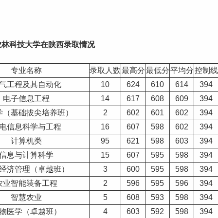
北农林科技大学在
陕西
录取情况
专业名称
录取人数
最高分
最低分
平均分
控制线
气工程及其自动化
10
624
610
614
394
电子信息工程
14
617
608
609
394
学（基础拔尖培养班）
2
602
601
602
394
电信息科学与工程
16
607
598
602
394
计算机
类
95
621
598
603
394
信息与计算科学
15
607
595
598
394
经济管理（卓越班）
3
600
595
598
394
农业智能装备工程
2
596
595
596
394
智慧农业
5
608
593
598
394
物医学（卓越班）
4
603
592
598
394