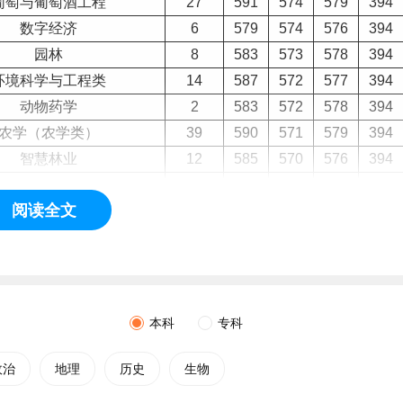
葡萄与葡萄酒工程
27
591
574
579
394
数字经济
6
579
574
576
394
园林
8
583
573
578
394
环境科学与工程类
14
587
572
577
394
动物药学
2
583
572
578
394
农学（农学类）
39
590
571
579
394
智慧林业
12
585
570
576
394
英语
3
573
568
570
394
阅读全文
城乡规划
13
575
567
570
394
食品科学与工程类
69
601
567
581
394
社会学类
5
585
567
574
394
制药工程
21
581
567
575
394
慧牧业科学与工程
8
577
566
572
394
本科
专科
化学类
41
594
566
576
394
土木工程
4
577
566
571
394
政治
地理
历史
生物
经济学类
44
594
566
575
394