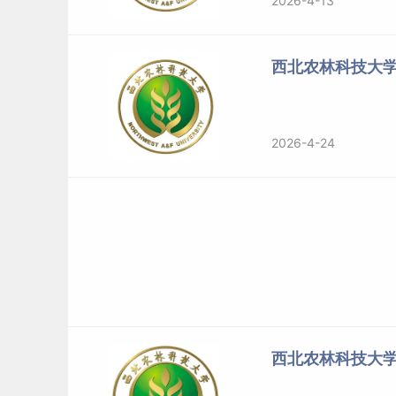
2026-4-13
2025
陕西
高校专项
物理类
2025
陕西
高校专项
物理类
西北农林科技大
2025
陕西
强基计划
物理类
生物
2025
陕西
中外合作办学
物理类
食品科学
2025
陕西
中外合作办学
物理类
环境
2026-4-24
2025
陕西
中外合作办学
物理类
植物
2025
陕西
艺术
类
艺术(物理类)
2025
陕西
艺术类
艺术(历史类)
2025
陕西
少数
民族
预科班
物理类
点击链接查看其他省市录取情况：
https://hjhfmx.n
二、2024西北农林科技大学录取分数线
西北农林科技大
2024年
西北