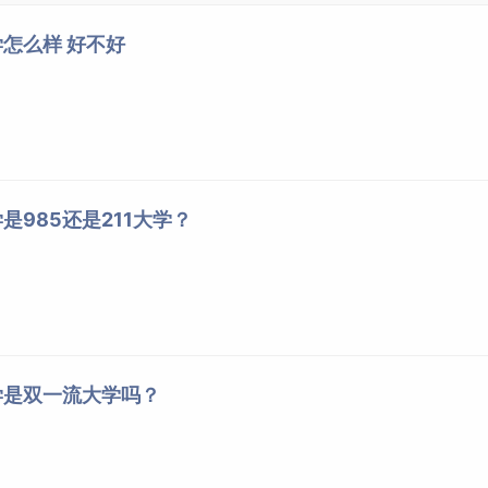
法学
12
610
601
605
414
汉语国际教育
2
600
600
600
414
怎么样 好不好
工商管理类
4
611
598
603
414
经济学类
3
602
597
599
414
社会学类
20
609
589
593
414
俄语
2
591
588
590
414
公共管理类
18
601
586
590
414
是985还是211大学？
英语
24
610
586
591
414
园林
2
584
584
584
414
工商管理类
6
584
573
578
394
林业工程类
8
574
564
568
394
动物科学
8
581
561
567
394
水产养殖学
4
569
560
563
394
学是双一流大学吗？
园艺（园艺类）
6
568
560
563
394
工商管理类
2
604
590
597
414
林业工程类
4
585
563
570
394