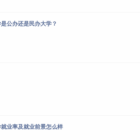
动物科学
5
562
556
559
394
水产养殖学
5
560
552
555
394
学是公办还是民办大学？
育种科学（强基计划）
5
624
590
603
394
与工程（中外合作办学）
7
567
562
564
394
科学（中外合作办学）
7
570
561
564
394
保护（中外合作办学）
6
560
558
559
394
环境设计
2
567
564
566
/
环境设计
3
577
567
573
/
少数民族预科班
4
585
567
573
/
wafu.edu.cn/auth/zsdata/lqxx/#/lnfs
学就业率及就业前景怎么样
农林科技大学
在
陕西
录取情况