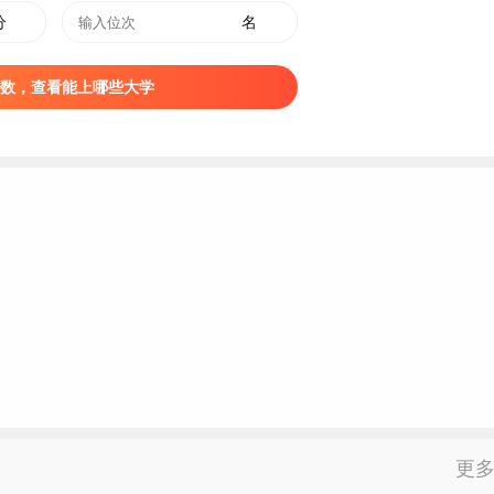
智能建造
5
578
566
572
394
分
名
风景园林
14
577
566
571
394
公共管理类
7
574
565
567
394
数，查看能上哪些大学
动物医学
59
610
564
578
394
资源环境科学
13
580
563
568
394
林业工程类
28
590
563
573
394
工商管理类
60
597
563
570
394
施农业科学与工程
13
579
562
570
394
土保持与荒漠化防治
16
595
562
571
394
草业科学
26
587
561
565
394
植物保护
29
583
561
570
394
林学类
26
587
561
569
394
园艺（园艺类）
41
579
561
568
394
动物科学
49
601
561
570
394
更
生态修复学
12
594
561
573
394