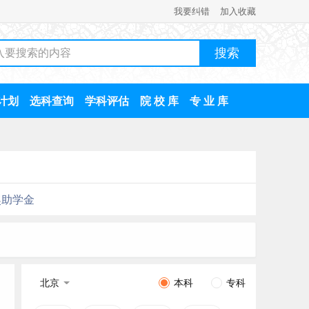
我要纠错
加入收藏
计划
选科查询
学科评估
院 校 库
专 业 库
奖助学金
北京
本科
专科