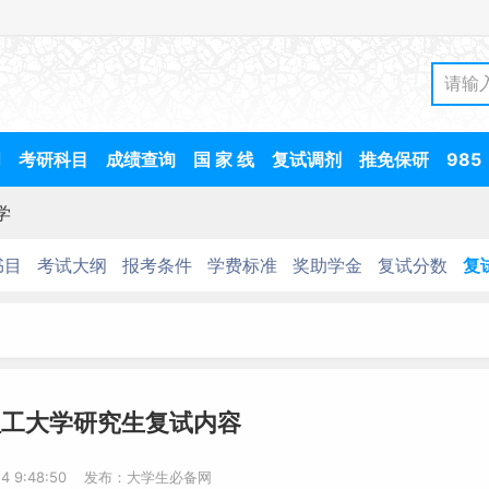
间
考研科目
成绩查询
国 家 线
复试调剂
推免保研
985
学
书目
考试大纲
报考条件
学费标准
奖助学金
复试分数
复
理工大学研究生复试内容
-14 9:48:50 发布：大学生必备网