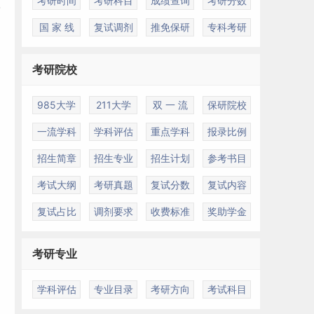
考研时间
考研科目
成绩查询
考研分数
国 家 线
复试调剂
推免保研
专科考研
考研院校
985大学
211大学
双 一 流
保研院校
一流学科
学科评估
重点学科
报录比例
招生简章
招生专业
招生计划
参考书目
考试大纲
考研真题
复试分数
复试内容
复试占比
调剂要求
收费标准
奖助学金
考研专业
学科评估
专业目录
考研方向
考试科目