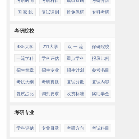
考研时间
考研科目
成绩查询
考研分数
国 家 线
复试调剂
推免保研
专科考研
考研院校
985大学
211大学
双 一 流
保研院校
一流学科
学科评估
重点学科
报录比例
招生简章
招生专业
招生计划
参考书目
考试大纲
考研真题
复试分数
复试内容
复试占比
调剂要求
收费标准
奖助学金
考研专业
入
学科评估
专业目录
考研方向
考试科目