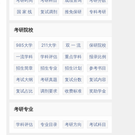
考研时间
考研科目
成绩查询
考研分数
国 家 线
复试调剂
推免保研
专科考研
考研院校
985大学
211大学
双 一 流
保研院校
一流学科
学科评估
重点学科
报录比例
招生简章
招生专业
招生计划
参考书目
考试大纲
考研真题
复试分数
复试内容
复试占比
调剂要求
收费标准
奖助学金
考研专业
学科评估
专业目录
考研方向
考试科目