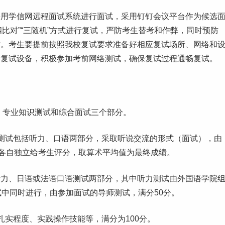
采用学信网远程
面试
系统进行面试，采用钉钉会议平台作为候选
“四比对”“三随机”方式进行复试，严防考生替考和作弊，同时预防
作。考生要提前按照我校复试要求准备好相应复试场所、网络和
络复试设备，积极参加考前网络测试，确保复试过程通畅复试。
试、专业知识测试和综合面试三个部分。
测试包括听力、口语两部分，采取听说交流的形式（面试），由
员各自独立给考生评分，取算术平均值为最终成绩。
听力、日语或法语口语测试两部分，其中听力测试由外国语学院
试中同时进行，由参加面试的导师测试，满分50分。
扎实程度、实践操作技能等，满分为100分。