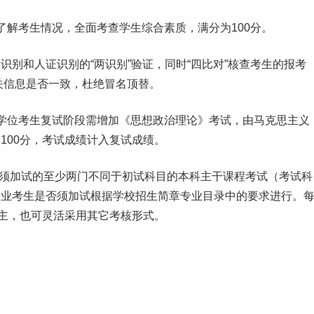
了解考生情况，全面考查学生综合素质，满分为100分。
别和人证识别的“两识别”验证，同时“四比对”核查考生的报考
关信息是否一致，杜绝冒名顶替。
学位考生复试阶段需增加《思想政治理论》考试，由马克思主义
100分，考试成绩计入复试成绩。
生须加试的至少两门不同于初试科目的
本科
主干课程考试（考试科
专业考生是否须加试根据学
校招
生简章
专业目录
中的要求进行。
为主，也可灵活采用其它考核形式。