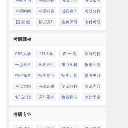
考研常识
考研经验
考研地区
考研报名
考研时间
考研科目
成绩查询
考研分数
国 家 线
复试调剂
推免保研
专科考研
考研院校
985大学
211大学
双 一 流
保研院校
一流学科
学科评估
重点学科
报录比例
招生简章
招生专业
招生计划
参考书目
考试大纲
考研真题
复试分数
复试内容
复试占比
调剂要求
收费标准
奖助学金
考研专业