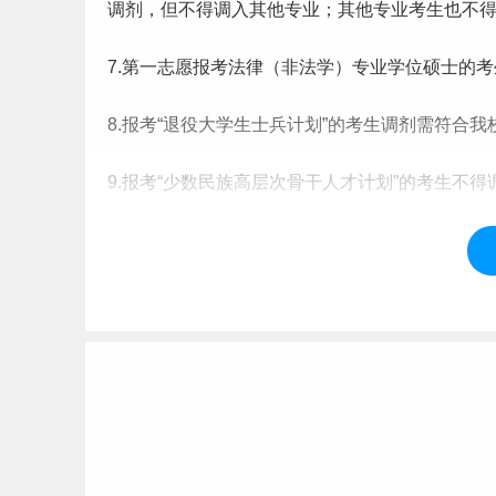
调剂，但不得调入其他专业；其他专业考生也不
7.第一志愿报考法律（非法学）专业学位硕士的
8.报考“退役
大学生
士兵计划”的考生调剂需符合我
9.报考“少数
民族
高层次骨干人才计划”的考生不得
10.参加单独考试（含强军计划、援藏计划）的考
11.调剂考生还须满足各学院制定的调剂政策。
标签：
西安建筑科技大学