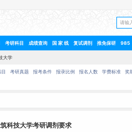
间
考研科目
成绩查询
国 家 线
复试调剂
推免保研
985
技大学
书目
考研真题
报考条件
报录比例
报名人数
学费标准
奖
建筑科技大学考研调剂要求