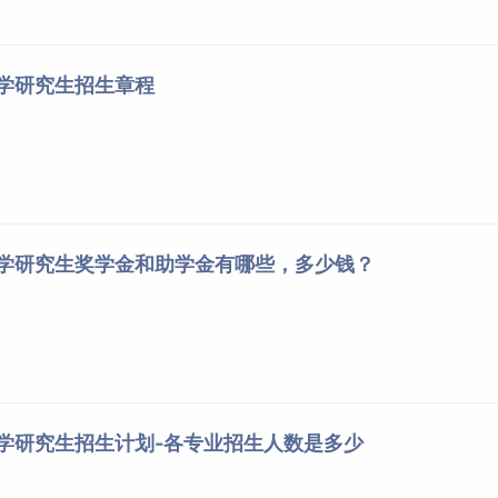
《西方经济学 微观部分》《创
工商管理学院
学术学位
新管理》
《市场营销学》
）
工商管理学院
专业学位
大学研究生招生章程
《战略管理》
《旅游经济学》
）
工商管理学院
专业学位
《市场营销学》
信息工程与人工智
《程序设计（
语言
任选）》
学术学位
能学院
《算法与数据结构》
信息工程与人工智
《
计算机
组成原理》
大学研究生奖学金和助学金有哪些，多少钱？
专业学位
能学院
《数据库原理》
艺术
学院
学术学位
《素描》
《色彩》
艺术学院
专业学位
《新闻编辑学》
商务传媒学院
专业学位
大学研究生招生计划-各专业招生人数是多少
《广播电视学》
《语言学概论》
商务传媒学院
专业学位