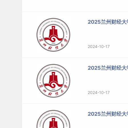
19
技术经济学
技术经济及管理（120204）
20
管理学原理
工商管理非全日制（125100
2025兰州财经
21
旅游学概论
旅游管理非全日制（125400
2024-10-17
22
运筹学
管理科学与工程（120100）
2025兰州财经
23
C语言程序设计
电子信息（085400）
设计学
24
设计综合理论
（140300）
2024-10-17
25
素描
美术与书法（135600）
新闻与传播学综
26
新闻与传播（055200）
2025兰州财经
合
汉语作为第二
27
国际中文教育（045300）