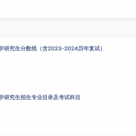
院
《抽样调查》
《税收学》
财政与税务学院
专业学位
《中国税制》
0
金融学院
学术学位
《财政学》
《金融学》
金融学院
学术学位
学研究生分数线（含2023-2024历年复试）
金融学院
专业学位
《金融学》
《管理学原理》
金融学院
专业学位
《刑法学》
法学院
学术学位
《刑事诉讼法学》
《经济法》
法学院
专业学位
大学研究生招生专业目录及考试科目
《商法》
《宪法》
法学院
专业学位
《民法》
)
马克思主义学院
学术学位
0