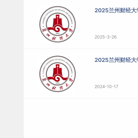
3)
2025兰州财经
12
中国共产党历史
思想政治教育(030505)
中国近现代史基本问题研究(0
0506)
2025-3-26
会计学
13
财务会计学
（120201）
14
财务管理学
资产评估（025600）
2025兰州财经
会计学与审计学
审计
15
综合
（125700）
会计（125300）
2024-10-17
16
会计学综合
会计非全日制（125300）
17
市场营销学
企业管理（120202）
18
旅游学
旅游管理（120203）