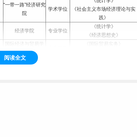
《统计学》
“一带一路”经济研究
学术学位
《社会主义市场经济理论与实
院
践》
《统计学》
经济学院
专业学位
《经济思想史》
国际经济与贸易学
《国际贸易实务》
专业学位
院
《国际经济合作》
阅读全文
农林
经济管理学院
专业学位
《西方经济学》
《农村调查研究方法》
农林经济管理学院
专业学位
统计与数据科学学
《统计学》
学术学位
院
《国民经济统计学》
7
统计与数据科学学
《西方经济学》
学术学位
院
《抽样调查》
0
统计与数据科学学
《多元统计分析》
学术学位
院
《概率论》
统计与数据科学学
《西方经济学》
专业学位