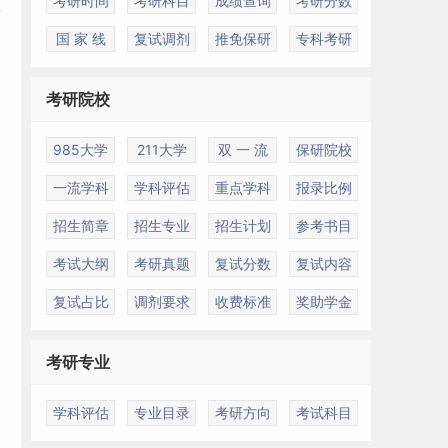
考研时间
考研科目
成绩查询
考研分数
国 家 线
复试调剂
推免保研
专科考研
考研院校
985大学
211大学
双 一 流
保研院校
一流学科
学科评估
重点学科
报录比例
招生简章
招生专业
招生计划
参考书目
考试大纲
考研真题
复试分数
复试内容
复试占比
调剂要求
收费标准
奖助学金
考研专业
学科评估
专业目录
考研方向
考试科目