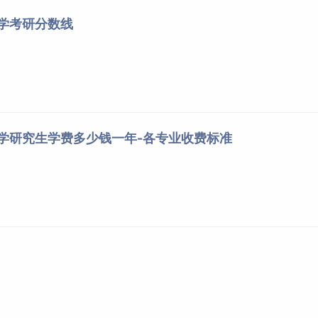
马克思主义学院
学术学位
《政治学基础》
大学考研分数线
《思想道德与法治》
马克思主义学院
学术学位
3
马克思主义学院
学术学位
《管理学》
会计学院
学术学位
《会计学原理》
会计学院
专业学位
大学研究生学费多少钱一年-各专业收费标准
会计学院
专业学位
《管理学》
《会计学原理》
会计学院
专业学位
会计学院
专业学位
《西方经济学 微观部分》
工商管理学院
学术学位
《人力资源管理》
《旅游经济学》《市场营销
工商管理学院
学术学位
学》