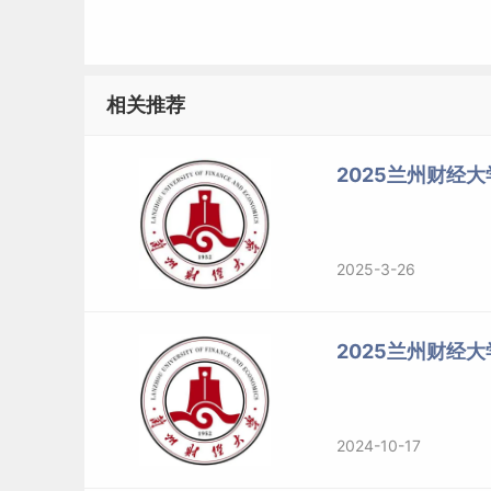
7
税务专业综合
税务(025300)
相关推荐
金融学（含保险学）（0202
8
金融学综合
4）
金融工程（0202Z1）
2025兰州财经大
金融与经济学综
金融（025100）
9
合
保险（025500）
2025-3-26
10
经济法学
法学（030100）
法律（法学）(035102)
2025兰州财经
11
法理学
法律（非法学）(035101)
2024-10-17
马克思主义基本原理(030501
马克思主义中国化研究(0305