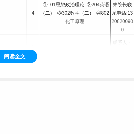
①101思想政治理论 ②204英语
朱院长联
4
（二） ③302数学（二） ④802
系电话:13
化工原理
20820090
0
联系人：
5
柳院长
同等学力考
①199管理类综合能力 ②204英
阅读全文
联系电话:1
。
语（二）
35686470
4
38