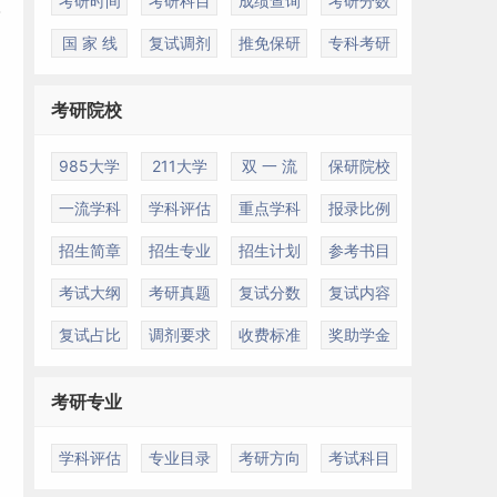
考研时间
考研科目
成绩查询
考研分数
国 家 线
复试调剂
推免保研
专科考研
考研院校
985大学
211大学
双 一 流
保研院校
一流学科
学科评估
重点学科
报录比例
招生简章
招生专业
招生计划
参考书目
考试大纲
考研真题
复试分数
复试内容
复试占比
调剂要求
收费标准
奖助学金
考研专业
学科评估
专业目录
考研方向
考试科目