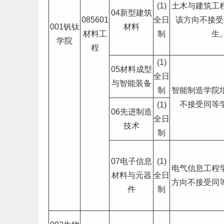
(1)
土木与建筑工
04新型建筑
085601
全日
该方向不接受
001钒钛
材料
材料工
制
生
学院
程
(1)
05材料成型
全日
与智能装备
制
智能制造学院
不接受同等
(1)
06先进制造
全日
技术
制
07电子信息
(1)
电气信息工程
材料与元器
全日
方向不接受同
件
制