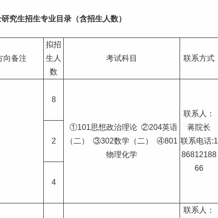
士研究生招生
专业目录
（含招生人数）
拟招
方向备注
生人
考试科目
联系方式
数
8
联系人：
①101思想政治理论 ②204英语
蒋院长
2
（二） ③302数学（二） ④801
联系电话:1
物理化学
86812188
66
4
联系人：