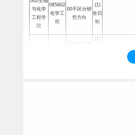
002生物
085602
(1)
与化学
00不区分研
化学工
全日
工程学
究方向
程
制
院
(1)
01会计与大
全日
003经济
数据分析
125300
制
该方向不接受
与管理
会计
生
(1)
学院
02公司财务
全日
与资本运营
制
标签：
攀枝花学院