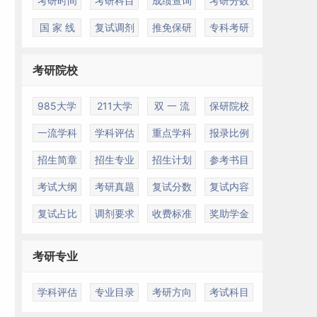
考研时间
考研科目
成绩查询
考研分数
国 家 线
复试调剂
推免保研
专科考研
考研院校
985大学
211大学
双 一 流
保研院校
一流学科
学科评估
重点学科
报录比例
招生简章
招生专业
招生计划
参考书目
考试大纲
考研真题
复试分数
复试内容
复试占比
调剂要求
收费标准
奖助学金
考研专业
学科评估
专业目录
考研方向
考试科目