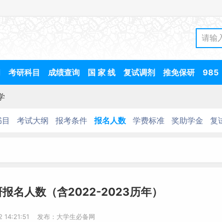
间
考研科目
成绩查询
国 家 线
复试调剂
推免保研
985
学
书目
考试大纲
报考条件
报名人数
学费标准
奖助学金
复
报名人数（含2022-2023历年）
-2 14:21:51 发布：大学生必备网