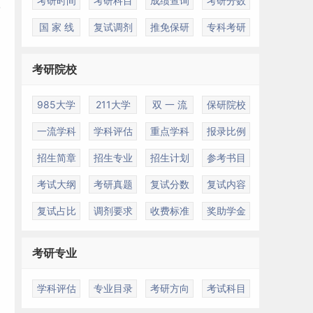
考研时间
考研科目
成绩查询
考研分数
国 家 线
复试调剂
推免保研
专科考研
考研院校
985大学
211大学
双 一 流
保研院校
一流学科
学科评估
重点学科
报录比例
招生简章
招生专业
招生计划
参考书目
考试大纲
考研真题
复试分数
复试内容
复试占比
调剂要求
收费标准
奖助学金
考研专业
学科评估
专业目录
考研方向
考试科目