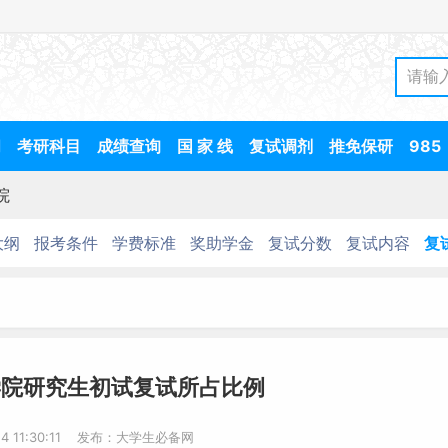
间
考研科目
成绩查询
国 家 线
复试调剂
推免保研
985
院
大纲
报考条件
学费标准
奖助学金
复试分数
复试内容
复
学院研究生初试复试所占比例
14 11:30:11 发布：大学生必备网