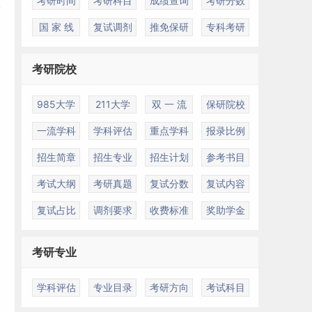
考研时间
考研科目
成绩查询
考研分数
国 家 线
复试调剂
推免保研
专科考研
考研院校
985大学
211大学
双 一 流
保研院校
一流学科
学科评估
重点学科
报录比例
招生简章
招生专业
招生计划
参考书目
考试大纲
考研真题
复试分数
复试内容
复试占比
调剂要求
收费标准
奖助学金
考研专业
学科评估
专业目录
考研方向
考试科目