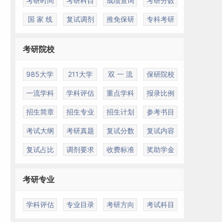
考研时间
考研科目
成绩查询
考研分数
国 家 线
复试调剂
推免保研
专科考研
考研院校
985大学
211大学
双 一 流
保研院校
一流学科
学科评估
重点学科
报录比例
招生简章
招生专业
招生计划
参考书目
考试大纲
考研真题
复试分数
复试内容
复试占比
调剂要求
收费标准
奖助学金
考研专业
学科评估
专业目录
考研方向
考试科目