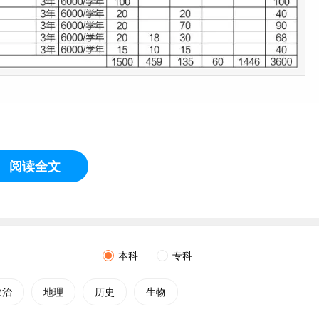
llege of Finance and Taxation)，是河南省政府批准成立的一所
阅读全文
城回族区。
断提升人才培养质量，为推动经济社会发展和促进
就业
作出了积
财政厅、河南省发展和改革委员会确定为河南省职业教育特色院
民技能振兴工程建设项目基地，被省教育厅确定为河南省德育骨
本科
专科
省级文明校园标兵”“河南省第六批依法治校示范校”“河南省学校
科院校”“河南省职业院
校招
生就业指导先进单位”郑州市大数据人
政治
地理
历史
生物
来，学院在职业教育领域的地位日渐凸显，在社会上享有较高声誉