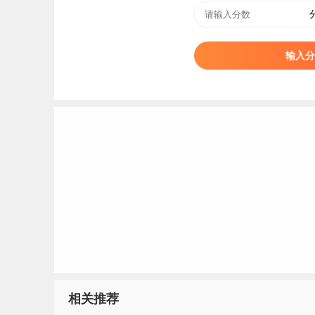
和良好形象，发展建设情况和办学特色受到人民
标签：
郑州财税金融职业学院
输入分
相关推荐