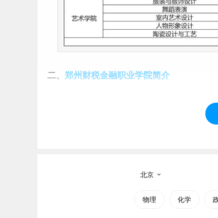
二、
郑州财税金融职业
学
院简介
郑州财税金融职业学院(ZhengZhou Vocational Co
专科层次的普通公办高等职业院校，位于郑州管
学院成立以来，围绕着中原经济区发展战略，不
贡献。被河南省教育厅、河南省人社厅、河南省
校，被河南省人社厅、财政厅、教育厅确定为全
北京
教师培训基地、河南省中职会计“双师”基地。荣获“
行风建设先进单位”“河南高等教育质量社会满意专
物理
化学
才培养“码农计划”第二批试点院校等称号。近年