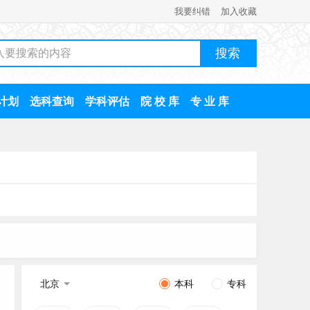
我要纠错
加入收藏
计划
选科查询
学科评估
院 校 库
专 业 库
北京
本科
专科