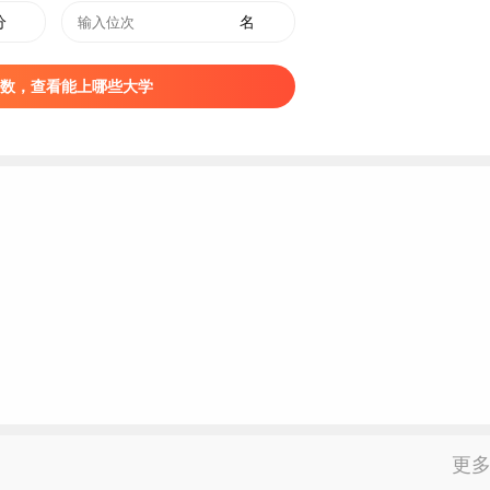
网、河南教育网、《河南日报》《大河报》等各级新闻媒体报道
分
名
数，查看能上哪些大学
更