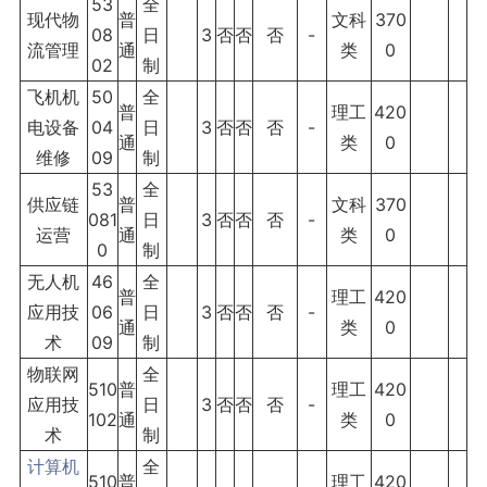
53
全
现代物
普
文科
370
08
日
3
否
否
否
-
流管理
通
类
0
02
制
飞机机
50
全
普
理工
420
电设备
04
日
3
否
否
否
-
通
类
0
维修
09
制
53
全
供应链
普
文科
370
081
日
3
否
否
否
-
运营
通
类
0
0
制
无人机
46
全
普
理工
420
应用技
06
日
3
否
否
否
-
通
类
0
术
09
制
物联网
全
510
普
理工
420
应用技
日
3
否
否
否
-
102
通
类
0
术
制
计算机
全
510
普
理工
420