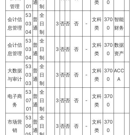
通
类
0
管理
01
制
53
全
会计信
普
文科
370
智能
03
日
3
否
否
否
-
息管理
通
类
0
财务
04
制
53
全
会计信
普
文科
370
数据
03
日
3
否
否
否
-
息管理
通
类
0
资产
04
制
53
全
大数据
普
文科
370
ACC
03
日
3
否
否
否
-
与审计
通
类
0
A
03
制
53
全
电子商
普
文科
370
07
日
3
否
否
否
-
务
通
类
0
01
制
53
全
市场营
普
文科
370
06
日
3
否
否
否
-
销
通
类
0
05
制