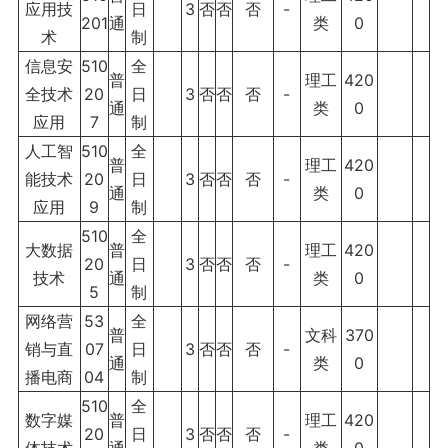
应用技
日
3
否
否
否
-
201
通
类
0
术
制
信息安
510
全
普
理工
420
全技术
20
日
3
否
否
否
-
通
类
0
应用
7
制
人工智
510
全
普
理工
420
能技术
20
日
3
否
否
否
-
通
类
0
应用
9
制
510
全
大数据
普
理工
420
20
日
3
否
否
否
-
技术
通
类
0
5
制
网络营
53
全
普
文科
370
销与直
07
日
3
否
否
否
-
通
类
0
播电商
04
制
510
全
数字媒
普
理工
420
20
日
3
否
否
否
-