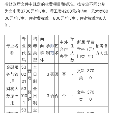
省财政厅文件中规定的收费项目和标准。按专业不同分别
为文史类3700元/年/生、理工类4200元/年/生，艺术类60
00元/年/生。住宿费标准：800元/年/生，住宿标准为6人
间。
专
培
面
招
中外
所属
学费
专业名
业
类
养
向
学
师
艺
生
招考
备
合作
学科
(元/
称
代
型
类
群
制
范
术
人
方向
注
办学
门类
年)
码
型
体
数
金融服
53
全
普
文科
370
务与管
02
日
3
否
否
否
-
通
类
0
理
01
制
财税大
53
全
普
文科
370
数据应
010
日
3
否
否
否
-
通
类
0
用
1
制
53
全