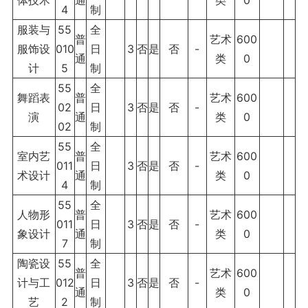
体技术
通
类
0
4
制
服装与
55
全
普
艺术
600
服饰设
010
日
3
否
是
否
-
通
类
0
计
5
制
55
全
舞蹈表
普
艺术
600
02
日
3
否
是
否
-
演
通
类
0
02
制
55
全
室内艺
普
艺术
600
011
日
3
否
是
否
-
术设计
通
类
0
4
制
55
全
人物形
普
艺术
600
011
日
3
否
是
否
-
象设计
通
类
0
7
制
陶瓷设
55
全
普
艺术
600
计与工
012
日
3
否
是
否
-
通
类
0
艺
2
制