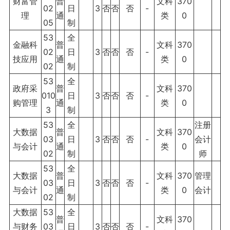
财富管
普
文科
370
02
日
3
否
否
否
-
理
通
类
0
05
制
53
全
金融科
普
文科
370
02
日
3
否
否
否
-
技应用
通
类
0
02
制
53
全
政府采
普
文科
370
010
日
3
否
否
否
-
购管理
通
类
0
3
制
53
全
注册
大数据
普
文科
370
03
日
3
否
否
否
-
会计
与会计
通
类
0
02
制
师
53
全
大数据
普
文科
370
管理
03
日
3
否
否
否
-
与会计
通
类
0
会计
02
制
大数据
53
全
普
文科
370
与财务
03
日
3
否
否
否
-