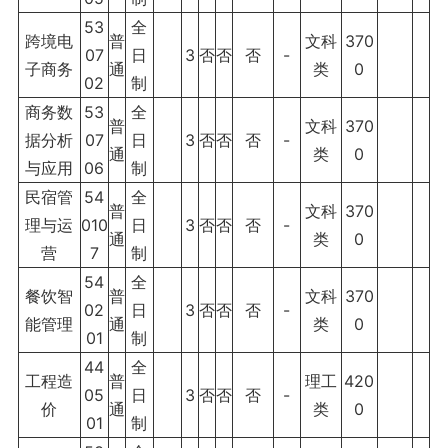
53
全
跨境电
普
文科
370
07
日
3
否
否
否
-
子商务
通
类
0
02
制
商务数
53
全
普
文科
370
据分析
07
日
3
否
否
否
-
通
类
0
与应用
06
制
民宿管
54
全
普
文科
370
理与运
010
日
3
否
否
否
-
通
类
0
营
7
制
54
全
餐饮智
普
文科
370
02
日
3
否
否
否
-
能管理
通
类
0
01
制
44
全
工程造
普
理工
420
05
日
3
否
否
否
-
价
通
类
0
01
制