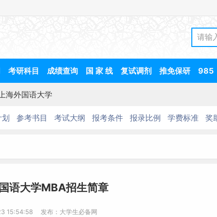
间
考研科目
成绩查询
国 家 线
复试调剂
推免保研
985
上海外国语大学
计划
参考书目
考试大纲
报考条件
报录比例
学费标准
奖
外国语大学MBA招生简章
-23 15:54:58 发布：大学生必备网