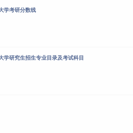
29.8万元（人民币）
语大学考研分数线
非全日制
定向
班
全日制双语集中班
安排在周末
每个月5天左右集中上课一次，优先周末排课
课程具体安排以入学后排课为准
语大学研究生招生专业目录及考试科目
2年
26.8万元（人民币）
全日制
定向/非定向
足开班人数，学生须接受调剂到全日制双语班