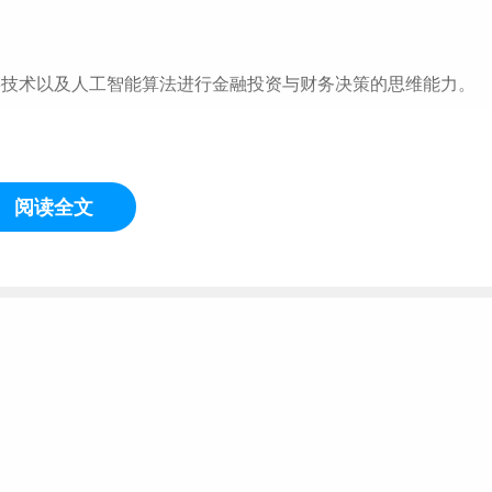
链技术以及人工智能算法进行金融投资与财务决策的思维能力。
行为科学理论和方法、具备分析决策能力以及解决复杂实际管理
阅读全文
法以及大模型技术，创新营销形式，提升营销内容传播效率，革
具有数据管理思维的“技术+管理”复合型人才。