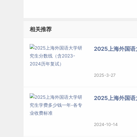
数智化无国界管理专业方向
相关推荐
旨在培养“懂数智、晓天下、识大局、明方向、控全
新技术与融媒体管理专业方向
2025上海外国语
旨在培养学生的数智化商业思维、掌握基础的大
势、进而掌握全媒体筛选与管理的能力。
2025-3-27
5. 班级类型类别及学制
学费
2025上海外国
班级类型
上课时间
2024-10-14
学制