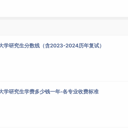
局”的新时代“战略型”人才。
大学研究生分数线（含2023-2024历年复试）
数据与人工智能分析技术，了解数字化浪潮下媒体融合的现状与
语大学研究生学费多少钱一年-各专业收费标准
非全日制双语班
每两周周末上课一次，部分课程需连周
*课程具体安排以入学后排课为准
2.5年