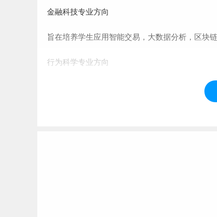
金融科技专业方向
旨在培养学生应用智能交易，大数据分析，区块
行为科学专业方向
旨在企业数智化转型的背景下，培养掌握前沿的
题能力的复合型人才。
数字营销专业方向
旨在培养学生利用大数据分析思维、人工智能算
营销服务商业模式。
数据分析与商业计算专业方向
旨在培养掌握数据分析技能、理解数据商业价值、