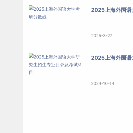
学费
2025上海外国
学习
方式
报考类别
班级类型
全日制双语班/全日制英文
2025-3-27
主要集中在周一至周五，部分课程
上课时间
*
2025上海外国
学制
学费
学习方式
2024-10-14
报考类别
注：全日制英文班开班人数需达到20人，如不满
6. 报考代码及条件
网报代码