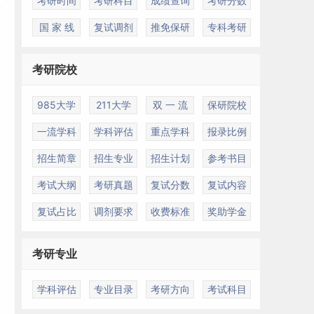
考研时间
考研科目
成绩查询
考研分数
国 家 线
复试调剂
推免保研
专科考研
考研院校
985大学
211大学
双 一 流
保研院校
一流学科
学科评估
重点学科
报录比例
招生简章
招生专业
招生计划
参考书目
考试大纲
考研真题
复试分数
复试内容
复试占比
调剂要求
收费标准
奖助学金
考研专业
学科评估
专业目录
考研方向
考试科目